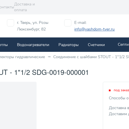
Доставка и
онтакты
оплата
г. Тверь, ул. Розы
E-mail:
Люксембург, 82
info@vashdom-tver.ru
Септи
отлы
Водонагреватели
Радиаторы
Cчетчики
лекторы гидравлические
Соединение с шайбами STOUT - 1"1/2 
- 1"1/2 SDG-0019-000001
под зака
Способы о
Доставка 
Доставим 