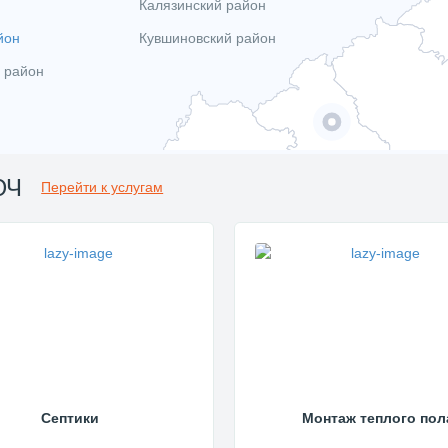
Калязинский район
йон
Кувшиновский район
 район
ЮЧ
Перейти к услугам
Септики
Монтаж теплого пол