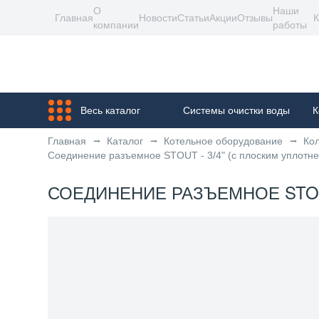
О
Наши
Главная
Новости
Статьи
Акции
Отзывы
К
компании
работы
Весь каталог
Системы очистки воды
К
Главная
Каталог
Котельное оборудование
Ко
Соединение разъемное STOUT - 3/4" (с плоским уплотн
СОЕДИНЕНИЕ РАЗЪЕМНОЕ STOUT