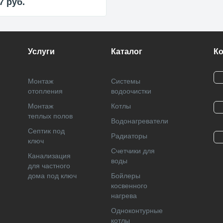
27
руб.
Услуги
Каталог
К
Монтаж
Системы
отопления
водоочистки
Монтаж
Котлы
теплых полов
Водонагреватели
Септик под
Радиаторы
ключ
Cчетчики для
Канализация
воды
для частного
дома под ключ
Бойлеры
косвенного
нагрева
Одноконтурные
котлы