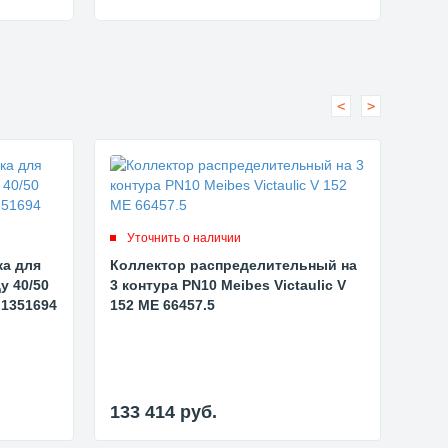
<
>
Уточнить о наличии
Ут
ка для
Коллектор распределительный на
Кол
у 40/50
3 контура PN10 Meibes Victaulic V
2 ко
 1351694
152 ME 66457.5
200 
133 414
руб.
133