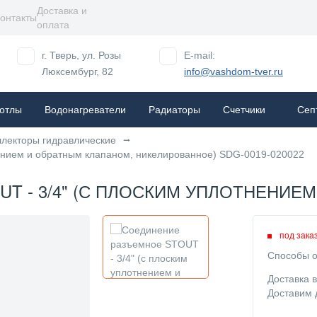
Доставка и
онтакты
оплата
г. Тверь, ул. Розы
E-mail:
Люксембург, 82
info@vashdom-tver.ru
отлы
Водонагреватели
Радиаторы
Cчетчики
Сеп
ллекторы гидравлические
ением и обратным клапаном, никелированное) SDG-0019-020022
 - 3/4" (С ПЛОСКИМ УПЛОТНЕНИЕМ
под зака
Способы о
Доставка 
Доставим 