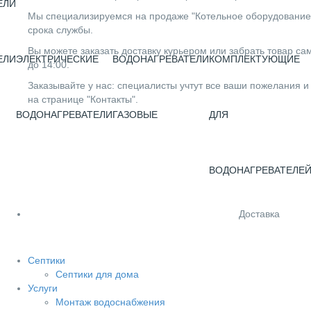
ЕЛИ
Мы специализируемся на продаже "Котельное оборудование" 
срока службы.
Вы можете заказать доставку курьером или забрать товар сам
ЕЛИ
ЭЛЕКТРИЧЕСКИЕ
ВОДОНАГРЕВАТЕЛИ
КОМПЛЕКТУЮЩИЕ
до 14:00.
Заказывайте у нас: специалисты учтут все ваши пожелания и
на странице "Контакты".
ВОДОНАГРЕВАТЕЛИ
ГАЗОВЫЕ
ДЛЯ
ВОДОНАГРЕВАТЕЛЕ
Доставка
Септики
Септики для дома
Услуги
Монтаж водоснабжения