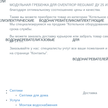
ЕЛИ
МОДУЛЬНАЯ ГРЕБЕНКА ДЛЯ OVENTROP REGUMAT ДУ 25 ИЗ Л
благодаря оптимальному соотношению цены и качества.
Также вы можете приобрести товар из категории "Котельное 
ЕЛИ
ЭЛЕКТРИЧЕСКИЕ
ВОДОНАГРЕВАТЕЛИ
КОМПЛЕКТУЮЩИЕ
Мы специализируемся на продаже "Котельное оборудование" 
срока службы.
Вы можете заказать доставку курьером или забрать товар сам
ВОДОНАГРЕВАТЕЛИ
ГАЗОВЫЕ
ДЛЯ
до 14:00.
Заказывайте у нас: специалисты учтут все ваши пожелания и
на странице "Контакты".
ВОДОНАГРЕВАТЕЛЕ
Септики
Доставка
Септики для дома
Услуги
Монтаж водоснабжения