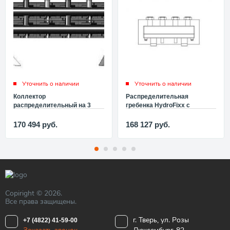
Уточнить о наличии
Уточнить о наличии
Коллектор
Распределительная
распределительный на 3
гребенка HydroFixx с
контура PN10 Meibes
функцией гидравлической
Victaulic V 200 ME 66457.7
стрелки для Oventrop
170 494
руб.
168 127
руб.
Regumat Ду 40/50 1351778
Copiright © 2026.
Все права защищены.
г. Тверь, ул. Розы
+7 (4822) 41-59-00