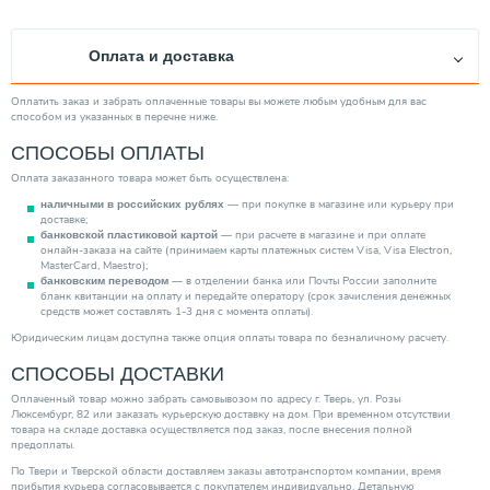
Оплата и доставка
Оплатить заказ и забрать оплаченные товары вы можете любым удобным для вас
способом из указанных в перечне ниже.
СПОСОБЫ ОПЛАТЫ
Оплата заказанного товара может быть осуществлена:
— при покупке в магазине или курьеру при
наличными в российских рублях
доставке;
— при расчете в магазине и при оплате
банковской пластиковой картой
онлайн-заказа на сайте (принимаем карты платежных систем Visa, Visa Electron,
MasterCard, Maestro);
— в отделении банка или Почты России заполните
банковским переводом
бланк квитанции на оплату и передайте оператору (срок зачисления денежных
средств может составлять 1-3 дня с момента оплаты).
Юридическим лицам доступна также опция оплаты товара по безналичному расчету.
СПОСОБЫ ДОСТАВКИ
Оплаченный товар можно забрать самовывозом по адресу г. Тверь, ул. Розы
Люксембург, 82 или заказать курьерскую доставку на дом. При временном отсутствии
товара на складе доставка осуществляется под заказ, после внесения полной
предоплаты.
По Твери и Тверской области доставляем заказы автотранспортом компании, время
прибытия курьера согласовывается с покупателем индивидуально. Детальную