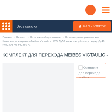
Весь каталог
КАЛЬКУЛЯТОР
Главная
Каталог
Котельное оборудование
Коллекторы гидравлические
Комплект для перехода Meibes Victaulic - HZW Ду50 мм на патрубок под сварку Ду40
мм (2 шт) ME 66259.371
КОМПЛЕКТ ДЛЯ ПЕРЕХОДА MEIBES VICTAULIC - H