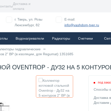
Доставка и
онтакты
оплата
г. Тверь, ул. Розы
E-mail:
Люксембург, 82
info@vashdom-tver.ru
отлы
Водонагреватели
Радиаторы
Cчетчики
Сеп
ллекторы гидравлические
ров 2" ВР (в изоляции, для Regumat) 1351685
Й OVENTROP - ДУ32 НА 5 КОНТУРОВ 
под зака
Способы о
Доставка 
Доставим 