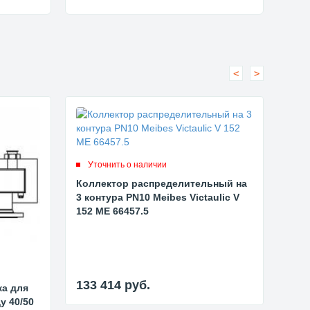
<
>
Уточнить о наличии
Ут
Коллектор распределительный на
Кол
3 контура PN10 Meibes Victaulic V
2 ко
152 ME 66457.5
200 
133 414
руб.
133
ка для
у 40/50