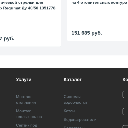
ической стрелки для
на 4 отопительных контура
p Regumat Ду 40/50 1351778
151 685
руб.
27
руб.
Услуги
Каталог
К
Монтаж
Системы
отопления
водоочистки
Монтаж
Котлы
теплых полов
Водонагреватели
Септик под