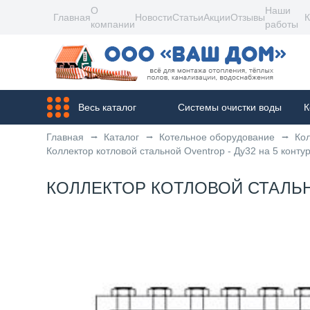
О
Наши
Главная
Новости
Статьи
Акции
Отзывы
К
компании
работы
Весь каталог
Системы очистки воды
К
Главная
Каталог
Котельное оборудование
Ко
Коллектор котловой стальной Oventrop - Ду32 на 5 конту
КОЛЛЕКТОР КОТЛОВОЙ СТАЛЬНО