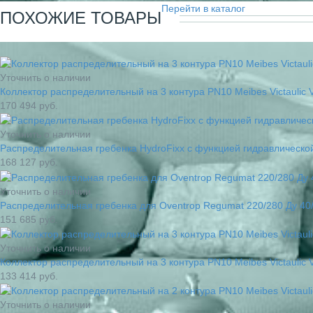
Перейти в каталог
ПОХОЖИЕ ТОВАРЫ
Уточнить о наличии
Коллектор распределительный на 3 контура PN10 Meibes Victaulic 
170 494
руб.
Уточнить о наличии
Распределительная гребенка HydroFixx с функцией гидравлической
168 127
руб.
Уточнить о наличии
Распределительная гребенка для Oventrop Regumat 220/280 Ду 40/
151 685
руб.
Уточнить о наличии
Коллектор распределительный на 3 контура PN10 Meibes Victaulic 
133 414
руб.
Уточнить о наличии