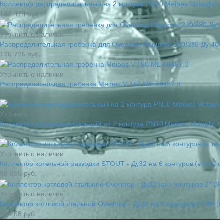
Коллектор распределительный на 2 контура PN10 Meibes Victaulic 
133 414
руб.
Уточнить о наличии
Распределительная гребенка для Oventrop Regumat 220/280 Ду 40/
126 725
руб.
Уточнить о наличии
Распределительная гребенка Meibes V 150 ME 66457.3
114 874
руб.
Уточнить о наличии
Коллектор распределительный на 2 контура PN10 Meibes Victaulic 
103 749
руб.
Уточнить о наличии
Коллектор котельной разводки STOUT - Ду32 на 6 контуров (в теп
98 695
руб.
Уточнить о наличии
Коллектор котловой стальной Oventrop - Ду32 на 5 контуров 2" ВР 
96 268
руб.