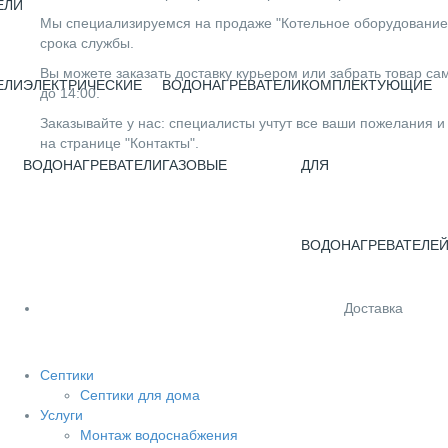
ЕЛИ
Мы специализируемся на продаже "Котельное оборудование" 
срока службы.
Вы можете заказать доставку курьером или забрать товар сам
ЕЛИ
ЭЛЕКТРИЧЕСКИЕ
ВОДОНАГРЕВАТЕЛИ
КОМПЛЕКТУЮЩИЕ
до 14:00.
Заказывайте у нас: специалисты учтут все ваши пожелания и
на странице "Контакты".
ВОДОНАГРЕВАТЕЛИ
ГАЗОВЫЕ
ДЛЯ
ВОДОНАГРЕВАТЕЛЕ
Доставка
Септики
Септики для дома
Услуги
Монтаж водоснабжения