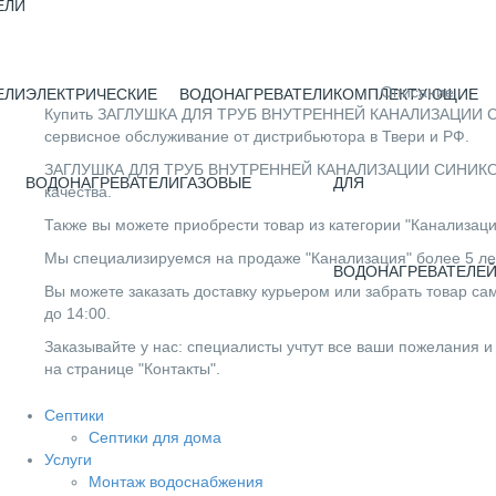
ЕЛИ
Описание
ЕЛИ
ЭЛЕКТРИЧЕСКИЕ
ВОДОНАГРЕВАТЕЛИ
КОМПЛЕКТУЮЩИЕ
Купить ЗАГЛУШКА ДЛЯ ТРУБ ВНУТРЕННЕЙ КАНАЛИЗАЦИИ СИНИК
сервисное обслуживание от дистрибьютора в Твери и РФ.
ЗАГЛУШКА ДЛЯ ТРУБ ВНУТРЕННЕЙ КАНАЛИЗАЦИИ СИНИКОН - 40
ВОДОНАГРЕВАТЕЛИ
ГАЗОВЫЕ
ДЛЯ
качества.
Также вы можете приобрести товар из категории "Канализаци
Мы специализируемся на продаже "Канализация" более 5 лет
ВОДОНАГРЕВАТЕЛЕ
Вы можете заказать доставку курьером или забрать товар сам
до 14:00.
Заказывайте у нас: специалисты учтут все ваши пожелания и
на странице "Контакты".
Септики
Септики для дома
Услуги
Монтаж водоснабжения