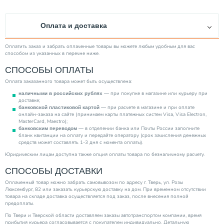
Оплата и доставка
Оплатить заказ и забрать оплаченные товары вы можете любым удобным для вас
способом из указанных в перечне ниже.
СПОСОБЫ ОПЛАТЫ
Оплата заказанного товара может быть осуществлена:
— при покупке в магазине или курьеру при
наличными в российских рублях
доставке;
— при расчете в магазине и при оплате
банковской пластиковой картой
онлайн-заказа на сайте (принимаем карты платежных систем Visa, Visa Electron,
MasterCard, Maestro);
— в отделении банка или Почты России заполните
банковским переводом
бланк квитанции на оплату и передайте оператору (срок зачисления денежных
средств может составлять 1-3 дня с момента оплаты).
Юридическим лицам доступна также опция оплаты товара по безналичному расчету.
СПОСОБЫ ДОСТАВКИ
Оплаченный товар можно забрать самовывозом по адресу г. Тверь, ул. Розы
Люксембург, 82 или заказать курьерскую доставку на дом. При временном отсутствии
товара на складе доставка осуществляется под заказ, после внесения полной
предоплаты.
По Твери и Тверской области доставляем заказы автотранспортом компании, время
прибытия курьера согласовывается с покупателем индивидуально. Детальную