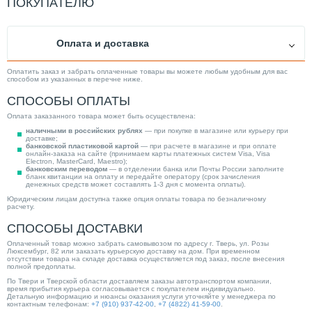
ПОКУПАТЕЛЮ
Тип трубы
Канализационная
Страна производитель
Германия
Оплата и доставка
Толщина стенки (мм)
5.30
Вес товара, нетто (кг)
0.00
Оплатить заказ и забрать оплаченные товары вы можете любым удобным для вас
способом из указанных в перечне ниже.
Категория
Канализация
СПОСОБЫ ОПЛАТЫ
Оплата заказанного товара может быть осуществлена:
наличными в российских рублях
— при покупке в магазине или курьеру при
доставке;
банковской пластиковой картой
— при расчете в магазине и при оплате
онлайн-заказа на сайте (принимаем карты платежных систем Visa, Visa
Electron, MasterCard, Maestro);
банковским переводом
— в отделении банка или Почты России заполните
бланк квитанции на оплату и передайте оператору (срок зачисления
денежных средств может составлять 1-3 дня с момента оплаты).
Юридическим лицам доступна также опция оплаты товара по безналичному
расчету.
СПОСОБЫ ДОСТАВКИ
Оплаченный товар можно забрать самовывозом по адресу г. Тверь, ул. Розы
Люксембург, 82 или заказать курьерскую доставку на дом. При временном
отсутствии товара на складе доставка осуществляется под заказ, после внесения
полной предоплаты.
По Твери и Тверской области доставляем заказы автотранспортом компании,
время прибытия курьера согласовывается с покупателем индивидуально.
Детальную информацию и нюансы оказания услуги уточняйте у менеджера по
контактным телефонам:
+7 (910) 937-42-00
,
+7 (4822) 41-59-00
.