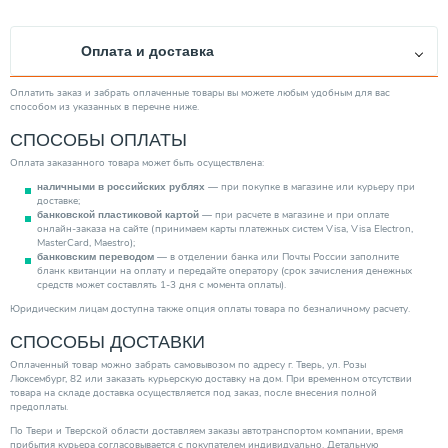
Оплата и доставка
Оплатить заказ и забрать оплаченные товары вы можете любым удобным для вас
способом из указанных в перечне ниже.
СПОСОБЫ ОПЛАТЫ
Оплата заказанного товара может быть осуществлена:
— при покупке в магазине или курьеру при
наличными в российских рублях
доставке;
— при расчете в магазине и при оплате
банковской пластиковой картой
онлайн-заказа на сайте (принимаем карты платежных систем Visa, Visa Electron,
MasterCard, Maestro);
— в отделении банка или Почты России заполните
банковским переводом
бланк квитанции на оплату и передайте оператору (срок зачисления денежных
средств может составлять 1-3 дня с момента оплаты).
Юридическим лицам доступна также опция оплаты товара по безналичному расчету.
СПОСОБЫ ДОСТАВКИ
Оплаченный товар можно забрать самовывозом по адресу г. Тверь, ул. Розы
Люксембург, 82 или заказать курьерскую доставку на дом. При временном отсутствии
товара на складе доставка осуществляется под заказ, после внесения полной
предоплаты.
По Твери и Тверской области доставляем заказы автотранспортом компании, время
прибытия курьера согласовывается с покупателем индивидуально. Детальную