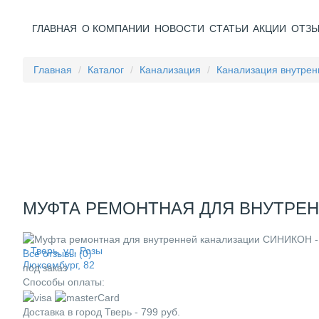
ГЛАВНАЯ
О КОМПАНИИ
НОВОСТИ
СТАТЬИ
АКЦИИ
ОТЗ
Главная
Каталог
Канализация
Канализация внутрен
МУФТА РЕМОНТНАЯ ДЛЯ ВНУТРЕНН
г. Тверь, ул. Розы
Все отзывы (0)
Люксембург, 82
под заказ
Способы оплаты:
Доставка в город
Тверь
-
799
руб.