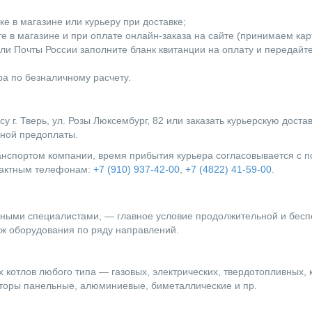
е в магазине или курьеру при доставке;
 в магазине и при оплате онлайн-заказа на сайте (принимаем карты
ли Почты России заполните бланк квитанции на оплату и передайт
а по безналичному расчету.
г. Тверь, ул. Розы Люксембург, 82 или заказать курьерскую доста
лной предоплаты.
ранспортом компании, время прибытия курьера согласовывается с
нтактным телефонам:
+7 (910) 937-42-00
,
+7 (4822) 41-59-00
.
ыми специалистами, — главное условие продолжительной и бесп
ж оборудования по ряду направлений.
 котлов любого типа — газовых, электрических, твердотопливных, 
оры панельные, алюминиевые, биметаллические и пр.