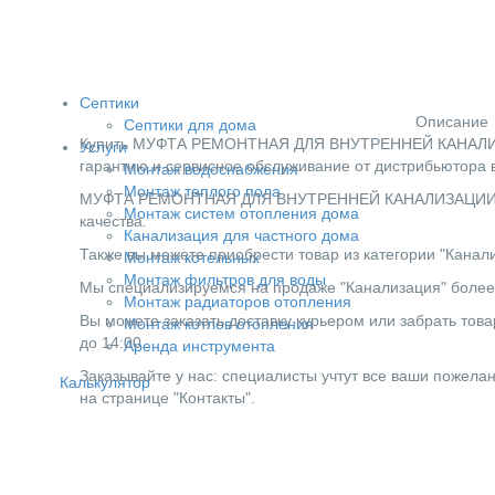
Септики
Описание
Септики для дома
Купить МУФТА РЕМОНТНАЯ ДЛЯ ВНУТРЕННЕЙ КАНАЛИЗАЦИ
Услуги
гарантию и сервисное обслуживание от дистрибьютора в
Монтаж водоснабжения
Монтаж теплого пола
МУФТА РЕМОНТНАЯ ДЛЯ ВНУТРЕННЕЙ КАНАЛИЗАЦИИ СИНИК
Монтаж систем отопления дома
качества.
Канализация для частного дома
Также вы можете приобрести товар из категории "Канали
Монтаж котельных
Монтаж фильтров для воды
Мы специализируемся на продаже "Канализация" более 5
Монтаж радиаторов отопления
Вы можете заказать доставку курьером или забрать товар
Монтаж котлов отопления
до 14:00.
Аренда инструмента
Заказывайте у нас: специалисты учтут все ваши пожела
Калькулятор
на странице "Контакты".