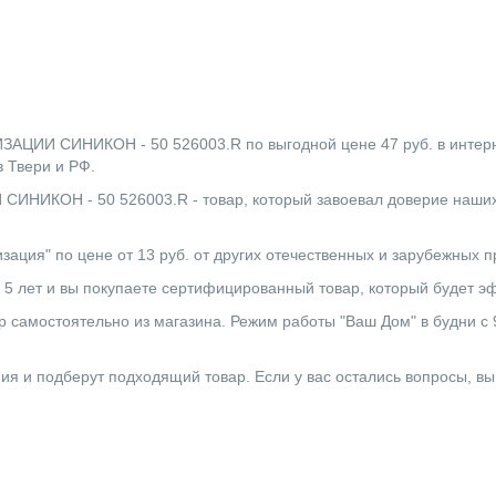
И СИНИКОН - 50 526003.R по выгодной цене 47 руб. в интерне
 Твери и РФ.
ОН - 50 526003.R - товар, который завоевал доверие наших п
зация" по цене от 13 руб. от других отечественных и зарубежных 
 лет и вы покупаете сертифицированный товар, который будет эфф
 самостоятельно из магазина. Режим работы "Ваш Дом" в будни с 9:0
ния и подберут подходящий товар. Если у вас остались вопросы, в