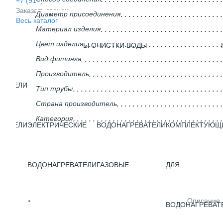
+7 (910) 937-42-00
Заказать звонок
Диаметр присоединения
Весь каталог
Материал изделия
Цвет изделия
СИСТЕМЫ ОЧИСТКИ ВОДЫ
Вид фитинга
Производитель
ВАТЕЛИ
Тип трубы
Страна производитель
Категория
ВАТЕЛИ
ЭЛЕКТРИЧЕСКИЕ
ВОДОНАГРЕВАТЕЛИ
КОМПЛЕКТУЮЩ
ГО
ВОДОНАГРЕВАТЕЛИ
ГАЗОВЫЕ
ДЛЯ
Описание
ВОДОНАГРЕВАТ