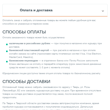
Оплата и доставка
Оплатить заказ и забрать оплаченные товары вы можете любым удобным для вас
способом из указанных в перечне ниже.
СПОСОБЫ ОПЛАТЫ
Оплата заказанного товара может быть осуществлена:
— при покупке в магазине или курьеру при
наличными в российских рублях
доставке;
— при расчете в магазине и при оплате
банковской пластиковой картой
онлайн-заказа на сайте (принимаем карты платежных систем Visa, Visa Electron,
MasterCard, Maestro);
— в отделении банка или Почты России заполните
банковским переводом
бланк квитанции на оплату и передайте оператору (срок зачисления денежных
средств может составлять 1-3 дня с момента оплаты).
Юридическим лицам доступна также опция оплаты товара по безналичному расчету.
СПОСОБЫ ДОСТАВКИ
Оплаченный товар можно забрать самовывозом по адресу г. Тверь, ул. Розы
Люксембург, 82 или заказать курьерскую доставку на дом. При временном отсутствии
товара на складе доставка осуществляется под заказ, после внесения полной
предоплаты.
По Твери и Тверской области доставляем заказы автотранспортом компании, время
прибытия курьера согласовывается с покупателем индивидуально. Детальную