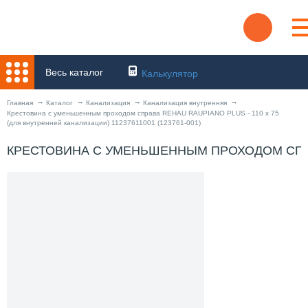
Весь каталог
Калькулятор
Главная
Каталог
Канализация
Канализация внутренняя
Крестовина с уменьшенным проходом справа REHAU RAUPIANO PLUS - 110 x 75
(для внутренней канализации) 11237611001 (123761-001)
КРЕСТОВИНА С УМЕНЬШЕННЫМ ПРОХОДОМ СПРАВА 