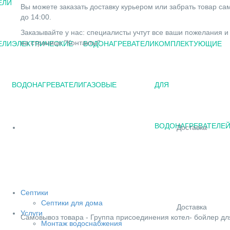
ЕЛИ
Вы можете заказать доставку курьером или забрать товар сам
до 14:00.
Заказывайте у нас: специалисты учтут все ваши пожелания и
на странице "Контакты".
ЕЛИ
ЭЛЕКТРИЧЕСКИЕ
ВОДОНАГРЕВАТЕЛИ
КОМПЛЕКТУЮЩИЕ
ВОДОНАГРЕВАТЕЛИ
ГАЗОВЫЕ
ДЛЯ
ВОДОНАГРЕВАТЕЛЕ
Доставка
Септики
Септики для дома
Доставка
Услуги
Cамовывоз товара - Группа присоединения котел- бойлер для
Монтаж водоснабжения