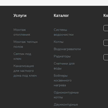
Услуги
Каталог
К
Монтаж
Системы
отопления
водоочистки
Монтаж теплых
Котлы
полов
Водонагреватели
Септик под
Радиаторы
ключ
Cчетчики для
Канализация
воды
для частного
дома под ключ
Бойлеры
косвенного
нагрева
Одноконтурные
котлы
Двухконтурные