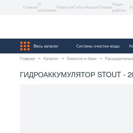
О
Наши
Главная
Новости
Статьи
Акции
Отзывы
К
компании
работы
Системы очистки воды
К
Весь каталог
Главная
Каталог
Емкости и баки
Расширительн
ГИДРОАККУМУЛЯТОР STOUT - 2