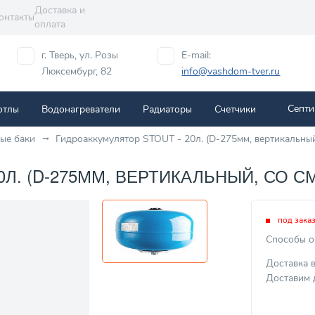
Доставка и
онтакты
оплата
г. Тверь, ул. Розы
E-mail:
Люксембург, 82
info@vashdom-tver.ru
Септи
отлы
Водонагреватели
Радиаторы
Cчетчики
ые баки
Гидроаккумулятор STOUT - 20л. (D-275мм, вертикальн
0Л. (D-275ММ, ВЕРТИКАЛЬНЫЙ, СО С
под зака
Способы о
Доставка 
Доставим 