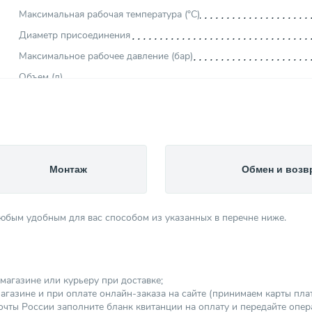
Максимальная рабочая температура (°С)
Диаметр присоединения
Максимальное рабочее давление (бар)
Объем (л)
Цвет изделия
Видеообзор
Тип бака
Область использования
Монтаж
Обмен и возв
Производитель
Форма изделия
любым удобным для вас способом из указанных в перечне ниже.
Страна производитель
Мембрана
Высота (мм)
магазине или курьеру при доставке;
Ножки
агазине и при оплате онлайн-заказа на сайте (принимаем карты платеж
Категория
чты России заполните бланк квитанции на оплату и передайте опер