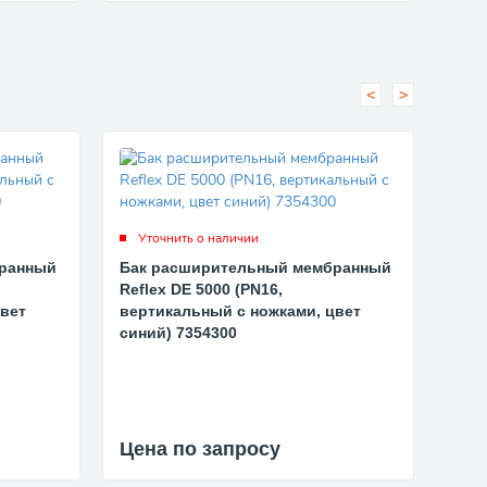
<
>
Уточнить о наличии
Ут
бранный
Бак расширительный мембранный
Бак
Reflex DE 5000 (PN16,
Refl
цвет
вертикальный с ножками, цвет
вер
синий) 7354300
син
Цена по запросу
Цен