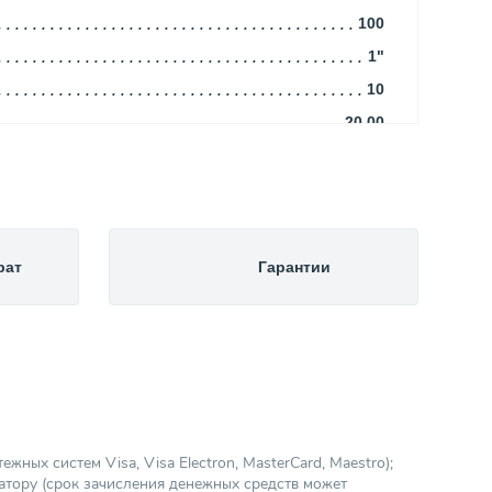
100
1"
10
20.00
Синий
dLYOWTfv8Rk
Гидроаккумулятор
Водоснабжение
рат
Гарантии
STOUT
Цилиндрическая
Россия
EPDM
492.00
Есть
ных систем Visa, Visa Electron, MasterCard, Maestro);
атору (срок зачисления денежных средств может
Емкости и баки