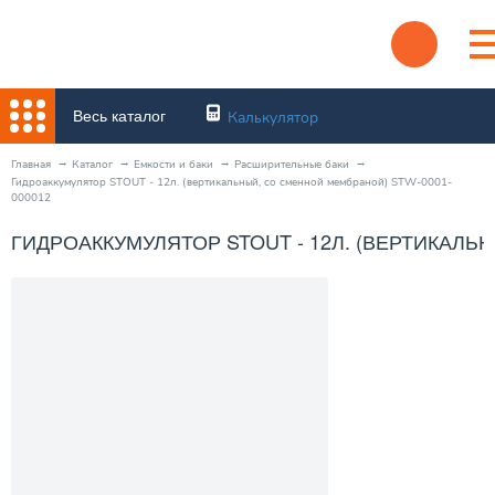
Весь каталог
Калькулятор
Главная
Каталог
Емкости и баки
Расширительные баки
Гидроаккумулятор STOUT - 12л. (вертикальный, со сменной мембраной) STW-0001-
000012
ГИДРОАККУМУЛЯТОР STOUT - 12Л. (ВЕРТИКАЛЬ