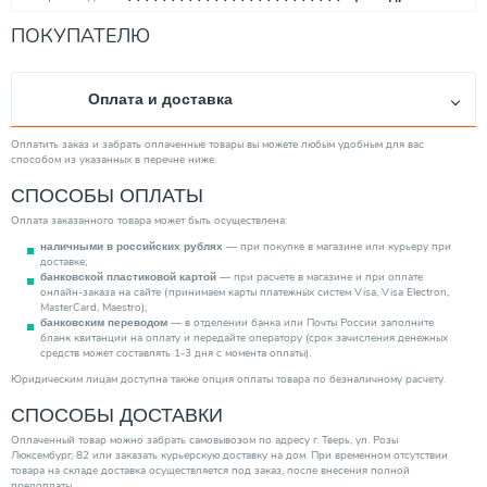
Страна производитель
Россия
ПОКУПАТЕЛЮ
Мембрана
EPDM
Высота (мм)
315.00
Оплата и доставка
Ножки
Нет
Ширина (мм)
210.00
Оплатить заказ и забрать оплаченные товары вы можете любым удобным для вас
способом из указанных в перечне ниже.
Способ монтажа
Настенный
СПОСОБЫ ОПЛАТЫ
Глубина (мм)
210.00
Оплата заказанного товара может быть осуществлена:
Вес товара, нетто (кг)
0.00
— при покупке в магазине или курьеру при
наличными в российских рублях
Исполнение
Вертикальный
доставке;
— при расчете в магазине и при оплате
банковской пластиковой картой
Категория
Емкости и баки
онлайн-заказа на сайте (принимаем карты платежных систем Visa, Visa Electron,
MasterCard, Maestro);
— в отделении банка или Почты России заполните
банковским переводом
бланк квитанции на оплату и передайте оператору (срок зачисления денежных
средств может составлять 1-3 дня с момента оплаты).
Юридическим лицам доступна также опция оплаты товара по безналичному расчету.
СПОСОБЫ ДОСТАВКИ
Оплаченный товар можно забрать самовывозом по адресу г. Тверь, ул. Розы
Люксембург, 82 или заказать курьерскую доставку на дом. При временном отсутствии
товара на складе доставка осуществляется под заказ, после внесения полной
предоплаты.