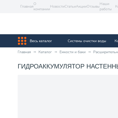
О
Наши
Главная
Новости
Статьи
Акции
Отзывы
К
компании
работы
Системы очистки воды
К
Весь каталог
Главная
Каталог
Емкости и баки
Расширительн
ГИДРОАККУМУЛЯТОР НАСТЕННЫЙ 