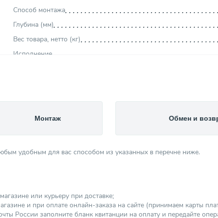
Способ монтажа
Глубина (мм)
Вес товара, нетто (кг)
Исполнение
Максимальная рабочая температура (°С)
Диаметр присоединения
Максимальное рабочее давление (бар)
Объем (л)
Монтаж
Обмен и возв
Цвет изделия
Тип бака
любым удобным для вас способом из указанных в перечне ниже.
Область использования
Производитель
Форма изделия
магазине или курьеру при доставке;
Категория
агазине и при оплате онлайн-заказа на сайте (принимаем карты платеж
чты России заполните бланк квитанции на оплату и передайте опер