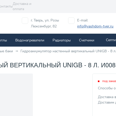
Доставка и
онтакты
оплата
г. Тверь, ул. Розы
E-mail:
Люксембург, 82
info@vashdom-tver.ru
Септи
отлы
Водонагреватели
Радиаторы
Cчетчики
ые баки
Гидроаккумулятор настенный вертикальный UNIGB - 8 л
ВЕРТИКАЛЬНЫЙ UNIGB - 8 Л. И008Г
под зака
Способы о
Доставка 
Доставим 