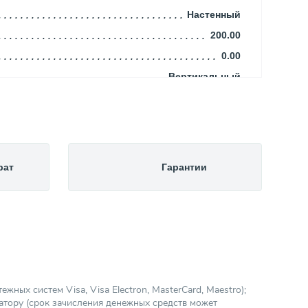
Настенный
200.00
0.00
Вертикальный
100
1"
8
8.00
рат
Гарантии
Синий
Гидроаккумулятор
Водоснабжение
UNIGB(VAREM)
Цилиндрическая
Емкости и баки
ных систем Visa, Visa Electron, MasterCard, Maestro);
атору (срок зачисления денежных средств может