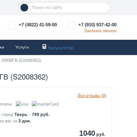
+7 (4822) 41-59-00
+7 (910) 937-42-00
Заказать звонок
ки
Услуги
Калькулятор
. И008ГВ (S2008362)
В (S2008362)
Все отзывы (0)
з
платы:
в город
-
Тверь
799
руб.
до вас за
3
дня.
1040
руб.