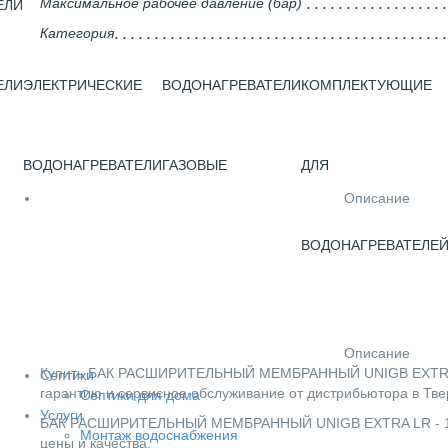
Максимальное рабочее давление (бар)
ЕЛИ
Категория
ЕЛИ
ЭЛЕКТРИЧЕСКИЕ
ВОДОНАГРЕВАТЕЛИ
КОМПЛЕКТУЮЩИЕ
ВОДОНАГРЕВАТЕЛИ
ГАЗОВЫЕ
ДЛЯ
Описание
ВОДОНАГРЕВАТЕЛЕ
Описание
Купить БАК РАСШИРИТЕЛЬНЫЙ МЕМБРАННЫЙ UNIGB EXTRA LR - 
Септики
гарантию и сервисное обслуживание от дистрибьютора в Тве
Септики для дома
Услуги
БАК РАСШИРИТЕЛЬНЫЙ МЕМБРАННЫЙ UNIGB EXTRA LR - 18 Л. 
Монтаж водоснабжения
цены и качества.