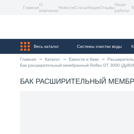
О
Наши
Главная
Новости
Статьи
Акции
Отзывы
К
компании
работы
Весь каталог
Системы очистки воды
К
Главная
Каталог
Емкости и баки
Расширитель
Бак расширительный мембранный Reflex DT 3000 (Ду80/
БАК РАСШИРИТЕЛЬНЫЙ МЕМБРАН