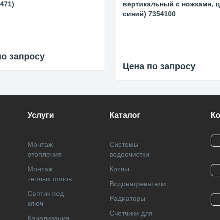
 471)
вертикальный с ножками, 
синий) 7354100
по запросу
Цена по запросу
Услуги
Каталог
К
Монтаж
Системы
отопления
водоочистки
Монтаж
Котлы
теплых полов
Водонагреватели
Септик под
Радиаторы
ключ
Cчетчики для
Канализация