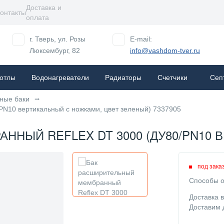
Доставка и
онтакты
оплата
г. Тверь, ул. Розы
E-mail:
Люксембург, 82
info@vashdom-tver.ru
отлы
Водонагреватели
Радиаторы
Cчетчики
Сеп
ные баки
PN10 вертикальный с ножками, цвет зеленый) 7337905
НЫЙ REFLEX DT 3000 (ДУ80/PN10 
под зака
Способы о
Доставка 
Доставим 