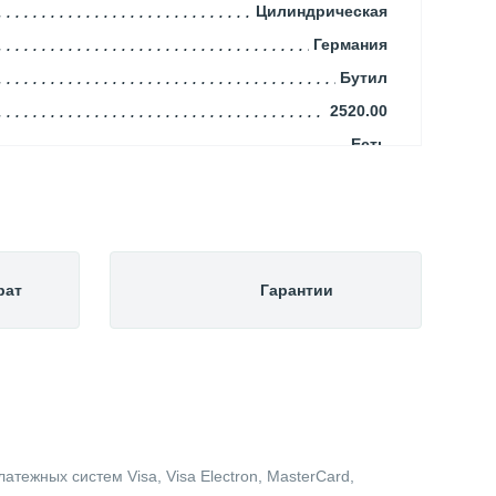
Цилиндрическая
Германия
Бутил
2520.00
Есть
1500.00
Напольный
1500.00
1057.00
рат
Гарантии
Вертикальный
70.00
10
3000.00
Емкости и баки
тежных систем Visa, Visa Electron, MasterCard,