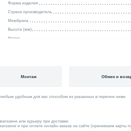
Форма изделия
Страна производитель
Мембрана
Высота (мм)
Ножки
Ширина (мм)
Способ монтажа
Глубина (мм)
Вес товара, нетто (кг)
Монтаж
Обмен и возв
Исполнение
Максимальная рабочая температура (°С)
 любым удобным для вас способом из указанных в перечне ниже.
Максимальное рабочее давление (бар)
Объем (л)
Категория
магазине или курьеру при доставке;
агазине и при оплате онлайн-заказа на сайте (принимаем карты пла