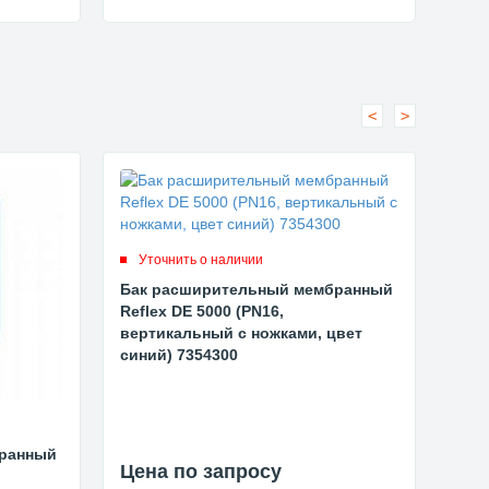
<
>
Уточнить о наличии
Ут
Бак расширительный мембранный
Бак
Reflex DE 5000 (PN16,
Refl
вертикальный с ножками, цвет
вер
синий) 7354300
син
бранный
Цена по запросу
Цен