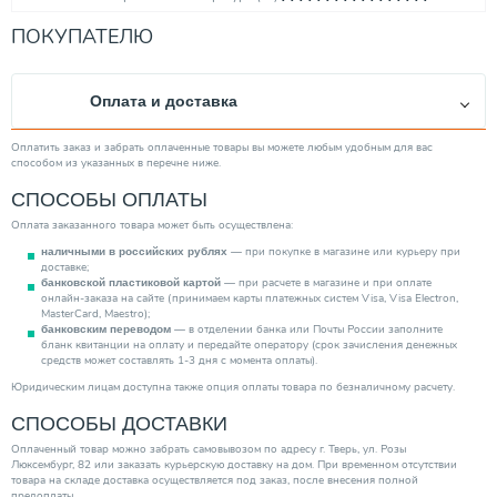
Диаметр присоединения
2"
ПОКУПАТЕЛЮ
Максимальное рабочее давление (бар)
16
Объем (л)
4000.00
Оплата и доставка
Цвет изделия
Синий
Тип бака
Расширительный бак
Оплатить заказ и забрать оплаченные товары вы можете любым удобным для вас
способом из указанных в перечне ниже.
Область использования
Водоснабжение
СПОСОБЫ ОПЛАТЫ
Производитель
Reflex
Оплата заказанного товара может быть осуществлена:
Форма изделия
Цилиндрическая
— при покупке в магазине или курьеру при
наличными в российских рублях
Категория
Емкости и баки
доставке;
— при расчете в магазине и при оплате
банковской пластиковой картой
онлайн-заказа на сайте (принимаем карты платежных систем Visa, Visa Electron,
MasterCard, Maestro);
— в отделении банка или Почты России заполните
банковским переводом
бланк квитанции на оплату и передайте оператору (срок зачисления денежных
средств может составлять 1-3 дня с момента оплаты).
Юридическим лицам доступна также опция оплаты товара по безналичному расчету.
СПОСОБЫ ДОСТАВКИ
Оплаченный товар можно забрать самовывозом по адресу г. Тверь, ул. Розы
Люксембург, 82 или заказать курьерскую доставку на дом. При временном отсутствии
товара на складе доставка осуществляется под заказ, после внесения полной
предоплаты.