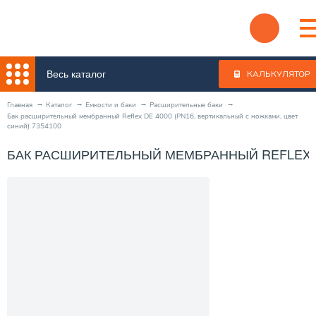
Весь каталог
КАЛЬКУЛЯТОР
Главная
Каталог
Емкости и баки
Расширительные баки
Бак расширительный мембранный Reflex DE 4000 (PN16, вертикальный с ножками, цвет
синий) 7354100
БАК РАСШИРИТЕЛЬНЫЙ МЕМБРАННЫЙ REFLEX DE