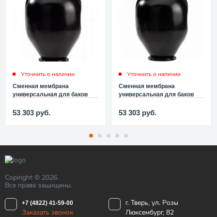
Уточнить о наличии
Уточнить о наличии
Сменная мембрана
Сменная мембрана
универсальная для баков
универсальная для баков
UNIGB 750-2000 л. V421000
STOUT 750-2000 л (каучук
EPDM) ST421000
53 303
руб.
53 303
руб.
Copiright © 2026.
Все права защищены.
г. Тверь, ул. Розы
+7 (4822) 41-59-00
Заказать звонок
Люксембург, 82