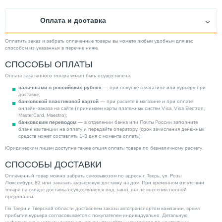
Оплата и доставка
Оплатить заказ и забрать оплаченные товары вы можете любым удобным для вас
способом из указанных в перечне ниже.
СПОСОБЫ ОПЛАТЫ
Оплата заказанного товара может быть осуществлена:
— при покупке в магазине или курьеру при
наличными в российских рублях
доставке;
— при расчете в магазине и при оплате
банковской пластиковой картой
онлайн-заказа на сайте (принимаем карты платежных систем Visa, Visa Electron,
MasterCard, Maestro);
— в отделении банка или Почты России заполните
банковским переводом
бланк квитанции на оплату и передайте оператору (срок зачисления денежных
средств может составлять 1-3 дня с момента оплаты).
Юридическим лицам доступна также опция оплаты товара по безналичному расчету.
СПОСОБЫ ДОСТАВКИ
Оплаченный товар можно забрать самовывозом по адресу г. Тверь, ул. Розы
Люксембург, 82 или заказать курьерскую доставку на дом. При временном отсутствии
товара на складе доставка осуществляется под заказ, после внесения полной
предоплаты.
По Твери и Тверской области доставляем заказы автотранспортом компании, время
прибытия курьера согласовывается с покупателем индивидуально. Детальную