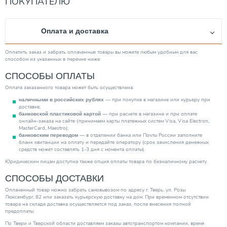
ПОКУПАТЕЛЮ
Оплата и доставка
Оплатить заказ и забрать оплаченные товары вы можете любым удобным для вас
способом из указанных в перечне ниже.
СПОСОБЫ ОПЛАТЫ
Оплата заказанного товара может быть осуществлена:
— при покупке в магазине или курьеру при
наличными в российских рублях
доставке;
— при расчете в магазине и при оплате
банковской пластиковой картой
онлайн-заказа на сайте (принимаем карты платежных систем Visa, Visa Electron,
MasterCard, Maestro);
— в отделении банка или Почты России заполните
банковским переводом
бланк квитанции на оплату и передайте оператору (срок зачисления денежных
средств может составлять 1-3 дня с момента оплаты).
Юридическим лицам доступна также опция оплаты товара по безналичному расчету.
СПОСОБЫ ДОСТАВКИ
Оплаченный товар можно забрать самовывозом по адресу г. Тверь, ул. Розы
Люксембург, 82 или заказать курьерскую доставку на дом. При временном отсутствии
товара на складе доставка осуществляется под заказ, после внесения полной
предоплаты.
По Твери и Тверской области доставляем заказы автотранспортом компании, время