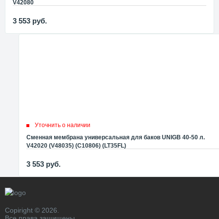
V42080
3 553
руб.
Уточнить о наличии
Сменная мембрана универсальная для баков UNIGB 40-50 л.
V42020 (V48035) (C10806) (LT35FL)
3 553
руб.
Copiright © 2026.
Все права защищены.