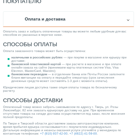
ПОКУПАТЕЛЮ
Оплата и доставка
Оплатить заказ и забрать оплаченные товары вы можете любым удобным для вас
способом из указанных в перечне ниже.
СПОСОБЫ ОПЛАТЫ
Оплата заказанного товара может быть осуществлена:
наличными в российских рублях
— при покупке в магазине или курьеру при
доставке;
банковской пластиковой картой
— при расчете в магазине и при оплате
онлайн-заказа на сайте (принимаем карты платежных систем Visa, Visa
Electron, MasterCard, Maestro);
банковским переводом
— в отделении банка или Почты России заполните
бланк квитанции на оплату и передайте оператору (срок зачисления
денежных средств может составлять 1-3 дня с момента оплаты).
Юридическим лицам доступна также опция оплаты товара по безналичному
расчету.
СПОСОБЫ ДОСТАВКИ
Оплаченный товар можно забрать самовывозом по адресу г. Тверь, ул. Розы
Люксембург, 82 или заказать курьерскую доставку на дом. При временном
отсутствии товара на складе доставка осуществляется под заказ, после внесения
полной предоплаты.
По Твери и Тверской области доставляем заказы автотранспортом компании,
время прибытия курьера согласовывается с покупателем индивидуально.
Детальную информацию и нюансы оказания услуги уточняйте у менеджера по
контактным телефонам:
+7 (910) 937-42-00
,
+7 (4822) 41-59-00
.