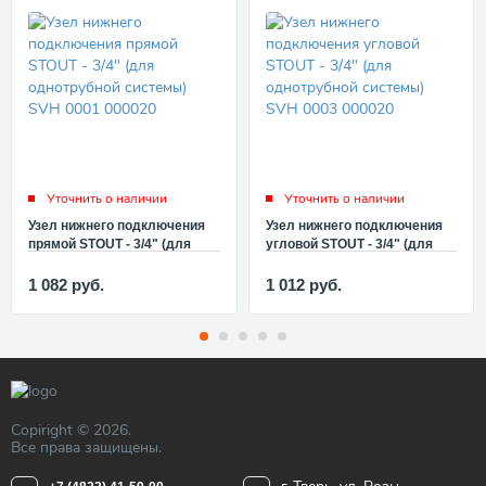
Уточнить о наличии
Уточнить о наличии
Узел нижнего подключения
Узел нижнего подключения
прямой STOUT - 3/4" (для
угловой STOUT - 3/4" (для
однотрубной системы) SVH
однотрубной системы) SVH
0001 000020
0003 000020
1 082
руб.
1 012
руб.
Copiright © 2026.
Все права защищены.