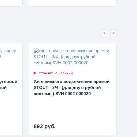
<
>
Уточнить о наличии
Ут
 угловой
Узел нижнего подключения прямой
Кла
ной
STOUT - 3/4" (для двухтрубной
STOU
системы) SVH 0002 000020
SVT 
893
руб.
86