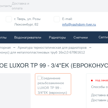
Доставка и
онтакты
оплата
г. Тверь, ул. Розы
E-mail:
Люксембург, 82
info@vashdom-tver.ru
Септи
отлы
Водонагреватели
Радиаторы
Cчетчики
аторная
Арматура термостатическая для радиаторов
конус) для металлопластиковых труб 16x2,0 67861612
LUXOR TP 99 - 3/4"EK (ЕВРОКОНУС
под зака
Способы о
Доставка 
Доставим 