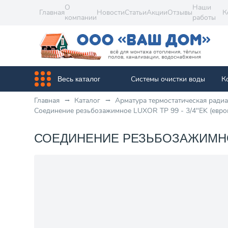
О
Наши
Главная
Новости
Статьи
Акции
Отзывы
К
компании
работы
Системы очистки воды
К
Весь каталог
Главная
Каталог
Арматура термостатическая ради
Соединение резьбозажимное LUXOR TP 99 - 3/4"EK (евро
СОЕДИНЕНИЕ РЕЗЬБОЗАЖИМНОЕ 