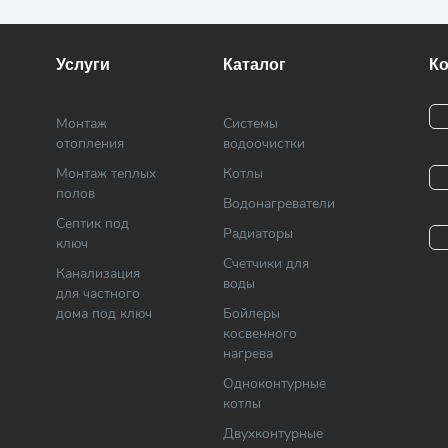
Услуги
Каталог
К
Монтаж
Системы
отопления
водоочистки
Монтаж теплых
Котлы
полов
Водонагреватели
Септик под
Радиаторы
ключ
Cчетчики для
Канализация
воды
для частного
дома под ключ
Бойлеры
косвенного
нагрева
Одноконтурные
котлы
Двухконтурные