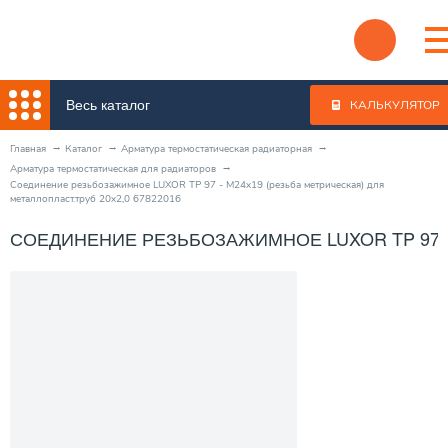
Весь каталог
КАЛЬКУЛЯТОР
Главная
Каталог
Арматура термостатическая радиаторная
Арматура термостатическая для радиаторов
Соединение резьбозажимное LUXOR TP 97 - М24x19 (резьба метрическая) для
металлопласт.труб 20x2,0 67822016
СОЕДИНЕНИЕ РЕЗЬБОЗАЖИМНОЕ LUXOR TP 97 - 