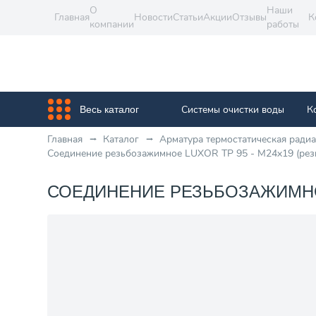
О
Наши
Главная
Новости
Статьи
Акции
Отзывы
К
компании
работы
Системы очистки воды
К
Весь каталог
Главная
Каталог
Арматура термостатическая ради
Соединение резьбозажимное LUXOR TP 95 - М24x19 (резь
СОЕДИНЕНИЕ РЕЗЬБОЗАЖИМНОЕ 