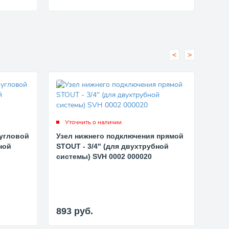
<
>
Уточнить о наличии
Ут
 угловой
Узел нижнего подключения прямой
Кла
ной
STOUT - 3/4" (для двухтрубной
STOU
системы) SVH 0002 000020
SVT 
893
руб.
86