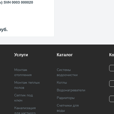
) SVH 0003 000020
руб.
Услуги
Каталог
К
Монтаж
Системы
отопления
водоочистки
Монтаж теплых
Котлы
полов
Водонагреватели
Септик под
Радиаторы
ключ
Cчетчики для
Канализация
воды
для частного