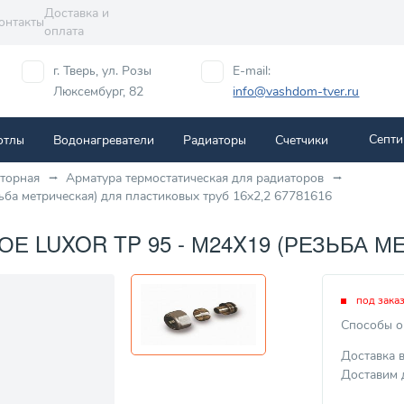
Доставка и
онтакты
оплата
г. Тверь, ул. Розы
E-mail:
Люксембург, 82
info@vashdom-tver.ru
Септи
отлы
Водонагреватели
Радиаторы
Cчетчики
аторная
Арматура термостатическая для радиаторов
ба метрическая) для пластиковых труб 16x2,2 67781616
LUXOR TP 95 - М24X19 (РЕЗЬБА МЕ
под зака
Способы о
Доставка 
Доставим 