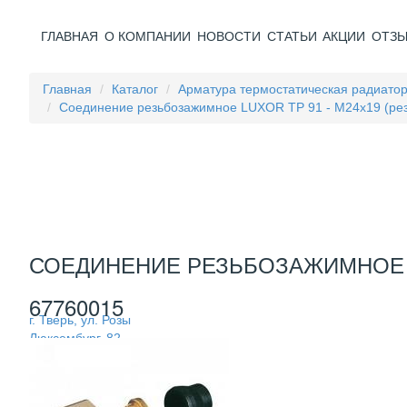
ГЛАВНАЯ
О КОМПАНИИ
НОВОСТИ
СТАТЬИ
АКЦИИ
ОТЗ
Главная
Каталог
Арматура термостатическая радиато
Соединение резьбозажимное LUXOR TP 91 - М24x19 (рез
СОЕДИНЕНИЕ РЕЗЬБОЗАЖИМНОЕ LU
67760015
г. Тверь, ул. Розы
Люксембург, 82