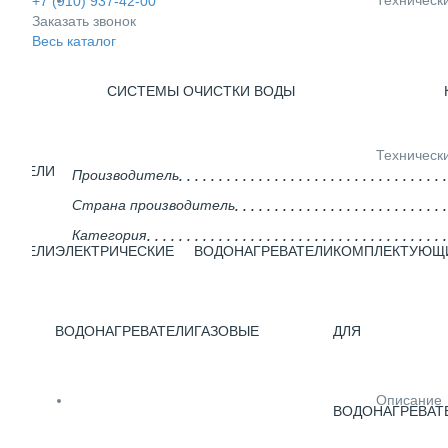
Техническ
+7 (910) 937-42-00
Заказать звонок
Весь каталог
СИСТЕМЫ ОЧИСТКИ ВОДЫ
Техническ
ВАТЕЛИ
Производитель
Страна производитель
Категория
ВАТЕЛИ
ЭЛЕКТРИЧЕСКИЕ
ВОДОНАГРЕВАТЕЛИ
КОМПЛЕКТУЮЩ
ГО
ВОДОНАГРЕВАТЕЛИ
ГАЗОВЫЕ
ДЛЯ
Описание
ВОДОНАГРЕВАТ