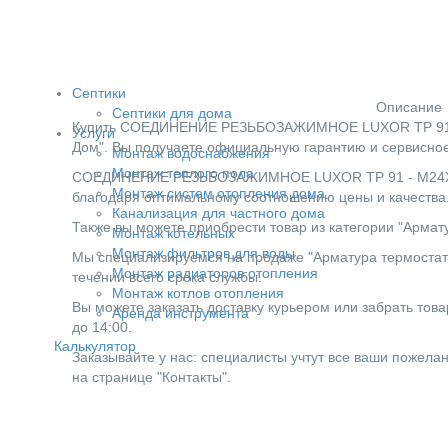
Септики
Описание
Септики для дома
Купить СОЕДИНЕНИЕ РЕЗЬБОЗАЖИМНОЕ LUXOR TP 91 - 
Услуги
Дом". Вы получаете официальную гарантию и сервисное
Монтаж водоснабжения
Монтаж теплого пола
СОЕДИНЕНИЕ РЕЗЬБОЗАЖИМНОЕ LUXOR TP 91 - М24X19 
Монтаж систем отопления дома
благодаря оптимальному соотношению цены и качества
Канализация для частного дома
Также вы можете приобрести товар из категории "Армат
Монтаж котельных
Монтаж фильтров для воды
Мы специализируемся на продаже "Арматура термостати
Монтаж радиаторов отопления
течении всего срока службы.
Монтаж котлов отопления
Вы можете заказать доставку курьером или забрать товар
Аренда инструмента
до 14:00.
Калькулятор
Заказывайте у нас: специалисты учтут все ваши пожела
на странице "Контакты".