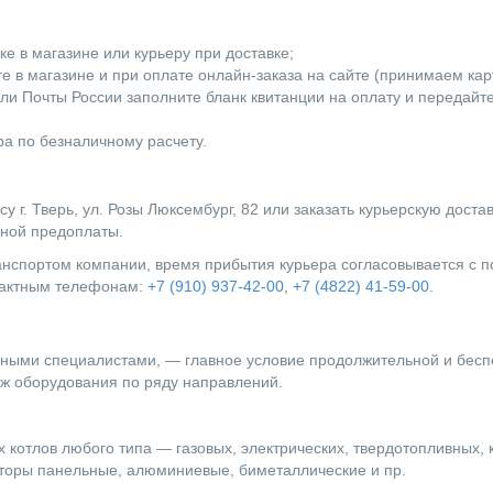
е в магазине или курьеру при доставке;
 в магазине и при оплате онлайн-заказа на сайте (принимаем карты
ли Почты России заполните бланк квитанции на оплату и передайт
а по безналичному расчету.
г. Тверь, ул. Розы Люксембург, 82 или заказать курьерскую доста
лной предоплаты.
ранспортом компании, время прибытия курьера согласовывается с
нтактным телефонам:
+7 (910) 937-42-00
,
+7 (4822) 41-59-00
.
ыми специалистами, — главное условие продолжительной и бесп
ж оборудования по ряду направлений.
 котлов любого типа — газовых, электрических, твердотопливных, 
оры панельные, алюминиевые, биметаллические и пр.