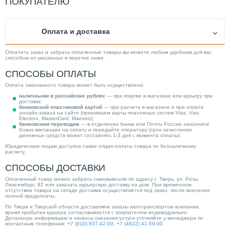
ПОКУПАТЕЛЮ
Оплата и доставка
Оплатить заказ и забрать оплаченные товары вы можете любым удобным для вас
способом из указанных в перечне ниже.
СПОСОБЫ ОПЛАТЫ
Оплата заказанного товара может быть осуществлена:
наличными в российских рублях
— при покупке в магазине или курьеру при
доставке;
банковской пластиковой картой
— при расчете в магазине и при оплате
онлайн-заказа на сайте (принимаем карты платежных систем Visa, Visa
Electron, MasterCard, Maestro);
банковским переводом
— в отделении банка или Почты России заполните
бланк квитанции на оплату и передайте оператору (срок зачисления
денежных средств может составлять 1-3 дня с момента оплаты).
Юридическим лицам доступна также опция оплаты товара по безналичному
расчету.
СПОСОБЫ ДОСТАВКИ
Оплаченный товар можно забрать самовывозом по адресу г. Тверь, ул. Розы
Люксембург, 82 или заказать курьерскую доставку на дом. При временном
отсутствии товара на складе доставка осуществляется под заказ, после внесения
полной предоплаты.
По Твери и Тверской области доставляем заказы автотранспортом компании,
время прибытия курьера согласовывается с покупателем индивидуально.
Детальную информацию и нюансы оказания услуги уточняйте у менеджера по
контактным телефонам:
+7 (910) 937-42-00
,
+7 (4822) 41-59-00
.