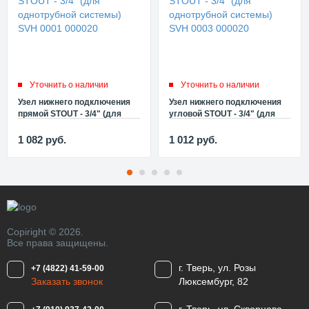
Уточнить о наличии
Уточнить о наличии
Узел нижнего подключения
Узел нижнего подключения
прямой STOUT - 3/4" (для
угловой STOUT - 3/4" (для
однотрубной системы) SVH
однотрубной системы) SVH
0001 000020
0003 000020
1 082
руб.
1 012
руб.
Copiright © 2026.
Все права защищены.
г. Тверь, ул. Розы
+7 (4822) 41-59-00
Заказать звонок
Люксембург, 82