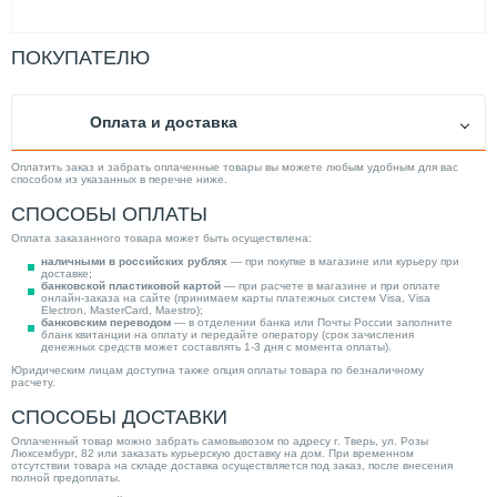
ПОКУПАТЕЛЮ
Оплата и доставка
Оплатить заказ и забрать оплаченные товары вы можете любым удобным для вас
способом из указанных в перечне ниже.
СПОСОБЫ ОПЛАТЫ
Оплата заказанного товара может быть осуществлена:
наличными в российских рублях
— при покупке в магазине или курьеру при
доставке;
банковской пластиковой картой
— при расчете в магазине и при оплате
онлайн-заказа на сайте (принимаем карты платежных систем Visa, Visa
Electron, MasterCard, Maestro);
банковским переводом
— в отделении банка или Почты России заполните
бланк квитанции на оплату и передайте оператору (срок зачисления
денежных средств может составлять 1-3 дня с момента оплаты).
Юридическим лицам доступна также опция оплаты товара по безналичному
расчету.
СПОСОБЫ ДОСТАВКИ
Оплаченный товар можно забрать самовывозом по адресу г. Тверь, ул. Розы
Люксембург, 82 или заказать курьерскую доставку на дом. При временном
отсутствии товара на складе доставка осуществляется под заказ, после внесения
полной предоплаты.