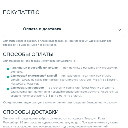
ПОКУПАТЕЛЮ
Оплата и доставка
Оплатить заказ и забрать оплаченные товары вы можете любым удобным для вас
способом из указанных в перечне ниже.
СПОСОБЫ ОПЛАТЫ
Оплата заказанного товара может быть осуществлена:
— при покупке в магазине или курьеру при
наличными в российских рублях
доставке;
— при расчете в магазине и при оплате
банковской пластиковой картой
онлайн-заказа на сайте (принимаем карты платежных систем Visa, Visa Electron,
MasterCard, Maestro);
— в отделении банка или Почты России заполните
банковским переводом
бланк квитанции на оплату и передайте оператору (срок зачисления денежных
средств может составлять 1-3 дня с момента оплаты).
Юридическим лицам доступна также опция оплаты товара по безналичному расчету.
СПОСОБЫ ДОСТАВКИ
Оплаченный товар можно забрать самовывозом по адресу г. Тверь, ул. Розы
Люксембург, 82 или заказать курьерскую доставку на дом. При временном отсутствии
товара на складе доставка осуществляется под заказ, после внесения полной