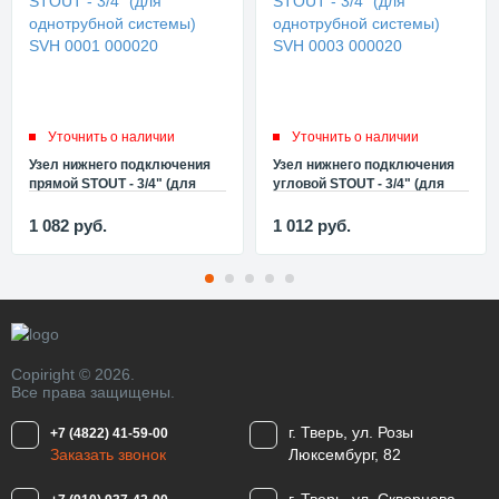
Уточнить о наличии
Уточнить о наличии
Узел нижнего подключения
Узел нижнего подключения
прямой STOUT - 3/4" (для
угловой STOUT - 3/4" (для
однотрубной системы) SVH
однотрубной системы) SVH
0001 000020
0003 000020
1 082
руб.
1 012
руб.
Copiright © 2026.
Все права защищены.
г. Тверь, ул. Розы
+7 (4822) 41-59-00
Заказать звонок
Люксембург, 82