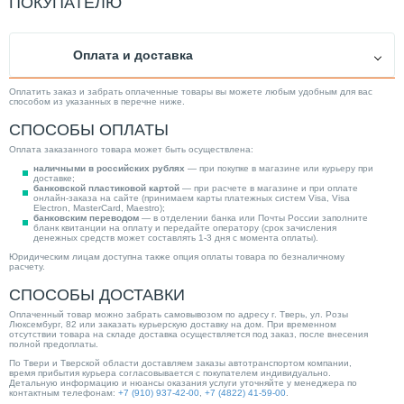
ПОКУПАТЕЛЮ
Оплата и доставка
Оплатить заказ и забрать оплаченные товары вы можете любым удобным для вас
способом из указанных в перечне ниже.
СПОСОБЫ ОПЛАТЫ
Оплата заказанного товара может быть осуществлена:
наличными в российских рублях
— при покупке в магазине или курьеру при
доставке;
банковской пластиковой картой
— при расчете в магазине и при оплате
онлайн-заказа на сайте (принимаем карты платежных систем Visa, Visa
Electron, MasterCard, Maestro);
банковским переводом
— в отделении банка или Почты России заполните
бланк квитанции на оплату и передайте оператору (срок зачисления
денежных средств может составлять 1-3 дня с момента оплаты).
Юридическим лицам доступна также опция оплаты товара по безналичному
расчету.
СПОСОБЫ ДОСТАВКИ
Оплаченный товар можно забрать самовывозом по адресу г. Тверь, ул. Розы
Люксембург, 82 или заказать курьерскую доставку на дом. При временном
отсутствии товара на складе доставка осуществляется под заказ, после внесения
полной предоплаты.
По Твери и Тверской области доставляем заказы автотранспортом компании,
время прибытия курьера согласовывается с покупателем индивидуально.
Детальную информацию и нюансы оказания услуги уточняйте у менеджера по
контактным телефонам:
+7 (910) 937-42-00
,
+7 (4822) 41-59-00
.