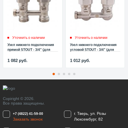
Уточнить о наличии
Уточнить о наличии
Узел нижнего подключения
Узел нижнего подключения
прямой STOUT - 3/4" (для
угловой STOUT - 3/4" (для
однотрубной системы) SVH
однотрубной системы) SVH
0001 000020
0003 000020
1 082
руб.
1 012
руб.
Copiright © 2026.
Все права защищены.
г. Тверь, ул. Розы
+7 (4822) 41-59-00
Заказать звонок
Люксембург, 82