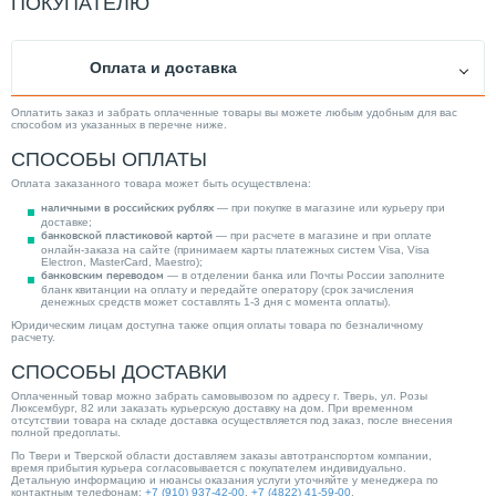
ПОКУПАТЕЛЮ
Оплата и доставка
Оплатить заказ и забрать оплаченные товары вы можете любым удобным для вас
способом из указанных в перечне ниже.
СПОСОБЫ ОПЛАТЫ
Оплата заказанного товара может быть осуществлена:
наличными в российских рублях
— при покупке в магазине или курьеру при
доставке;
банковской пластиковой картой
— при расчете в магазине и при оплате
онлайн-заказа на сайте (принимаем карты платежных систем Visa, Visa
Electron, MasterCard, Maestro);
банковским переводом
— в отделении банка или Почты России заполните
бланк квитанции на оплату и передайте оператору (срок зачисления
денежных средств может составлять 1-3 дня с момента оплаты).
Юридическим лицам доступна также опция оплаты товара по безналичному
расчету.
СПОСОБЫ ДОСТАВКИ
Оплаченный товар можно забрать самовывозом по адресу г. Тверь, ул. Розы
Люксембург, 82 или заказать курьерскую доставку на дом. При временном
отсутствии товара на складе доставка осуществляется под заказ, после внесения
полной предоплаты.
По Твери и Тверской области доставляем заказы автотранспортом компании,
время прибытия курьера согласовывается с покупателем индивидуально.
Детальную информацию и нюансы оказания услуги уточняйте у менеджера по
контактным телефонам:
+7 (910) 937-42-00
,
+7 (4822) 41-59-00
.