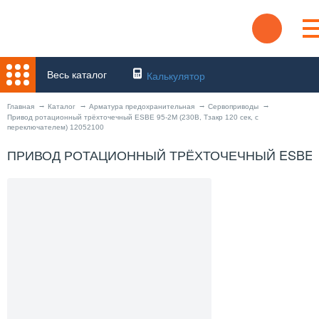
Весь каталог
Калькулятор
Главная
Каталог
Арматура предохранительная
Сервоприводы
Привод ротационный трёхточечный ESBE 95-2М (230В, Tзакр 120 сек, с
переключателем) 12052100
ПРИВОД РОТАЦИОННЫЙ ТРЁХТОЧЕЧНЫЙ ESBE 95-2