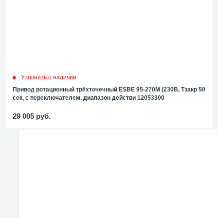
Уточнить о наличии
Привод ротационный трёхточечный ESBE 95-270М (230В, Tзакр 50
сек, с переключателем, диапазон действи 12053300
29 005
руб.