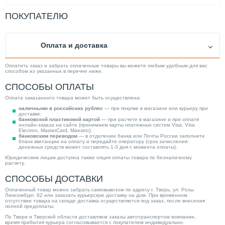
ПОКУПАТЕЛЮ
Оплата и доставка
Оплатить заказ и забрать оплаченные товары вы можете любым удобным для вас
способом из указанных в перечне ниже.
СПОСОБЫ ОПЛАТЫ
Оплата заказанного товара может быть осуществлена:
наличными в российских рублях
— при покупке в магазине или курьеру при
доставке;
банковской пластиковой картой
— при расчете в магазине и при оплате
онлайн-заказа на сайте (принимаем карты платежных систем Visa, Visa
Electron, MasterCard, Maestro);
банковским переводом
— в отделении банка или Почты России заполните
бланк квитанции на оплату и передайте оператору (срок зачисления
денежных средств может составлять 1-3 дня с момента оплаты).
Юридическим лицам доступна также опция оплаты товара по безналичному
расчету.
СПОСОБЫ ДОСТАВКИ
Оплаченный товар можно забрать самовывозом по адресу г. Тверь, ул. Розы
Люксембург, 82 или заказать курьерскую доставку на дом. При временном
отсутствии товара на складе доставка осуществляется под заказ, после внесения
полной предоплаты.
По Твери и Тверской области доставляем заказы автотранспортом компании,
время прибытия курьера согласовывается с покупателем индивидуально.