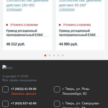
Уточнить о наличии
Уточнить о наличии
Привод ротационный
Привод ротационный
пропорциональный ESBE
пропорциональный ESBE
92P4 (24В, Tзакр 130/260/390
92P2 (24В, Tзакр 120/180/240
сек, диапазон действия 180-
сек, диапазон действия 30-
48 212
руб.
44 980
руб.
355 12550400
180° 12550200
Copiright © 2026.
Все права защищены.
г. Тверь, ул. Розы
+7 (4822) 41-59-00
Заказать звонок
Люксембург, 82
г. Тверь, ул. Скворцова-
+7 (910) 937-42-00