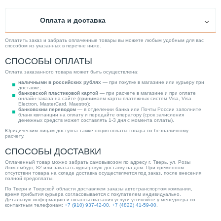
Оплата и доставка
Оплатить заказ и забрать оплаченные товары вы можете любым удобным для вас
способом из указанных в перечне ниже.
СПОСОБЫ ОПЛАТЫ
Оплата заказанного товара может быть осуществлена:
наличными в российских рублях
— при покупке в магазине или курьеру при
доставке;
банковской пластиковой картой
— при расчете в магазине и при оплате
онлайн-заказа на сайте (принимаем карты платежных систем Visa, Visa
Electron, MasterCard, Maestro);
банковским переводом
— в отделении банка или Почты России заполните
бланк квитанции на оплату и передайте оператору (срок зачисления
денежных средств может составлять 1-3 дня с момента оплаты).
Юридическим лицам доступна также опция оплаты товара по безналичному
расчету.
СПОСОБЫ ДОСТАВКИ
Оплаченный товар можно забрать самовывозом по адресу г. Тверь, ул. Розы
Люксембург, 82 или заказать курьерскую доставку на дом. При временном
отсутствии товара на складе доставка осуществляется под заказ, после внесения
полной предоплаты.
По Твери и Тверской области доставляем заказы автотранспортом компании,
время прибытия курьера согласовывается с покупателем индивидуально.
Детальную информацию и нюансы оказания услуги уточняйте у менеджера по
контактным телефонам:
+7 (910) 937-42-00
,
+7 (4822) 41-59-00
.