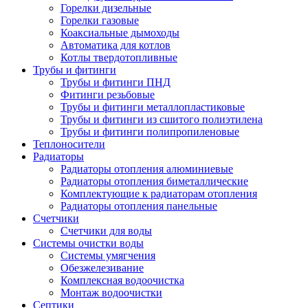
Горелки дизельные
Горелки газовые
Коаксиальные дымоходы
Автоматика для котлов
Котлы твердотопливные
Трубы и фитинги
Трубы и фитинги ПНД
Фитинги резьбовые
Трубы и фитинги металлопластиковые
Трубы и фитинги из сшитого полиэтилена
Трубы и фитинги полипропиленовые
Теплоносители
Радиаторы
Радиаторы отопления алюминиевые
Радиаторы отопления биметаллические
Комплектующие к радиаторам отопления
Радиаторы отопления панельные
Cчетчики
Счетчики для воды
Системы очистки воды
Системы умягчения
Обезжелезивание
Комплексная водоочистка
Монтаж водоочистки
Септики