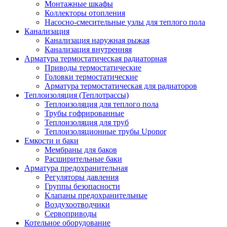
Монтажные шкафы
Коллекторы отопления
Насосно-смесительные узлы для теплого пола
Канализация
Канализация наружная рыжая
Канализация внутренняя
Арматура термостатическая радиаторная
Приводы термостатические
Головки термостатические
Арматура термостатическая для радиаторов
Теплоизоляция (Теплотрассы)
Теплоизоляция для теплого пола
Трубы гофрированные
Теплоизоляция для труб
Теплоизоляционные трубы Uponor
Емкости и баки
Мембраны для баков
Расширительные баки
Арматура предохранительная
Регуляторы давления
Группы безопасности
Клапаны предохранительные
Воздухоотводчики
Сервоприводы
Котельное оборудование