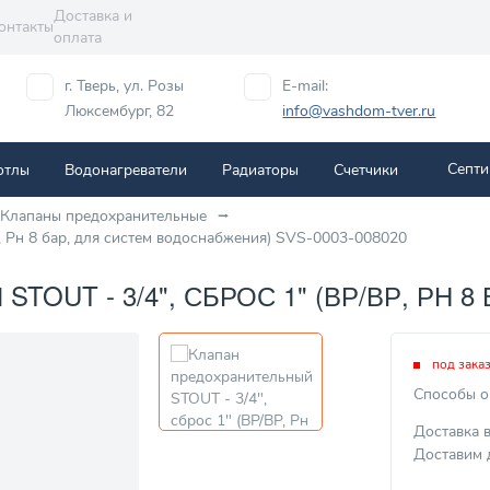
Доставка и
онтакты
оплата
г. Тверь, ул. Розы
E-mail:
Люксембург, 82
info@vashdom-tver.ru
Септи
отлы
Водонагреватели
Радиаторы
Cчетчики
Клапаны предохранительные
, Рн 8 бар, для систем водоснабжения) SVS-0003-008020
OUT - 3/4", СБРОС 1" (ВР/ВР, РН 8
под зака
Способы о
Доставка 
Доставим 