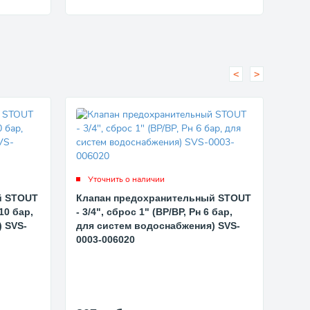
<
>
Уточнить о наличии
Ут
й STOUT
Клапан предохранительный STOUT
Кла
 10 бар,
- 3/4", сброс 1" (ВР/ВР, Рн 6 бар,
- 1/
 SVS-
для систем водоснабжения) SVS-
для
0003-006020
000