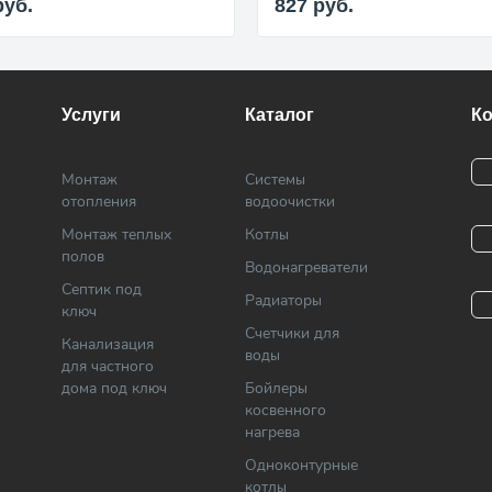
руб.
827
руб.
Услуги
Каталог
К
Монтаж
Системы
отопления
водоочистки
Монтаж теплых
Котлы
полов
Водонагреватели
Септик под
Радиаторы
ключ
Cчетчики для
Канализация
воды
для частного
дома под ключ
Бойлеры
косвенного
нагрева
Одноконтурные
котлы