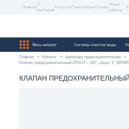
О
Наши
Главная
Новости
Статьи
Акции
Отзывы
К
компании
работы
Системы очистки воды
К
Весь каталог
Главная
Каталог
Арматура предохранительная
Клапан предохранительный STOUT - 3/4", сброс 1" (ВР/ВР
КЛАПАН ПРЕДОХРАНИТЕЛЬНЫЙ ST