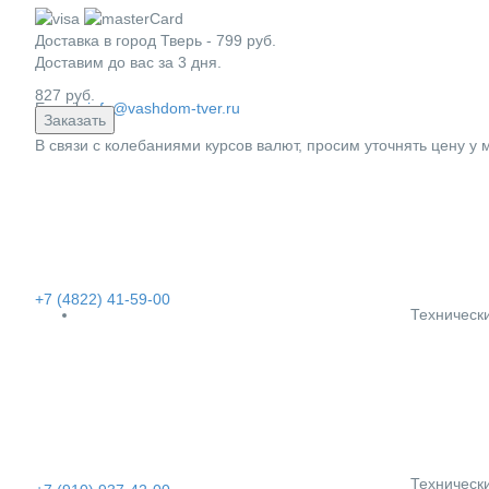
Доставка в город
Тверь
-
799
руб.
Доставим до вас за
3
дня.
827
руб.
E-mail:
info@vashdom-tver.ru
Заказать
В связи с колебаниями курсов валют, просим уточнять цену у
+7 (4822) 41-59-00
Техническ
Техническ