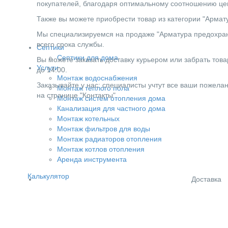
покупателей, благодаря оптимальному соотношению цен
Также вы можете приобрести товар из категории "Армат
Мы специализируемся на продаже "Арматура предохрани
всего срока службы.
Септики
Септики для дома
Вы можете заказать доставку курьером или забрать товар
Услуги
до 14:00.
Монтаж водоснабжения
Заказывайте у нас: специалисты учтут все ваши пожела
Монтаж теплого пола
на странице "Контакты".
Монтаж систем отопления дома
Канализация для частного дома
Монтаж котельных
Монтаж фильтров для воды
Монтаж радиаторов отопления
Монтаж котлов отопления
Аренда инструмента
Калькулятор
Доставка