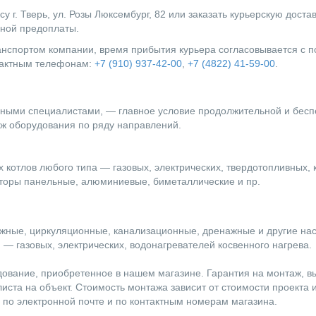
г. Тверь, ул. Розы Люксембург, 82 или заказать курьерскую доста
лной предоплаты.
ранспортом компании, время прибытия курьера согласовывается с
нтактным телефонам:
+7 (910) 937-42-00
,
+7 (4822) 41-59-00
.
ыми специалистами, — главное условие продолжительной и бесп
ж оборудования по ряду направлений.
 котлов любого типа — газовых, электрических, твердотопливных, 
оры панельные, алюминиевые, биметаллические и пр.
жные, циркуляционные, канализационные, дренажные и другие на
— газовых, электрических, водонагревателей косвенного нагрева.
дование, приобретенное в нашем магазине. Гарантия на монтаж, 
ста на объект. Стоимость монтажа зависит от стоимости проекта 
, по электронной почте и по контактным номерам магазина.