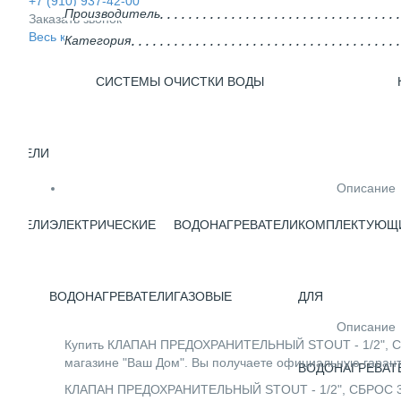
+7 (910) 937-42-00
Производитель
Заказать звонок
Весь каталог
Категория
СИСТЕМЫ ОЧИСТКИ ВОДЫ
ВАТЕЛИ
Описание
ВАТЕЛИ
ЭЛЕКТРИЧЕСКИЕ
ВОДОНАГРЕВАТЕЛИ
КОМПЛЕКТУЮЩ
ГО
ВОДОНАГРЕВАТЕЛИ
ГАЗОВЫЕ
ДЛЯ
Описание
Купить КЛАПАН ПРЕДОХРАНИТЕЛЬНЫЙ STOUT - 1/2", СБР
магазине "Ваш Дом". Вы получаете официальную гарант
ВОДОНАГРЕВАТ
КЛАПАН ПРЕДОХРАНИТЕЛЬНЫЙ STOUT - 1/2", СБРОС 3/4