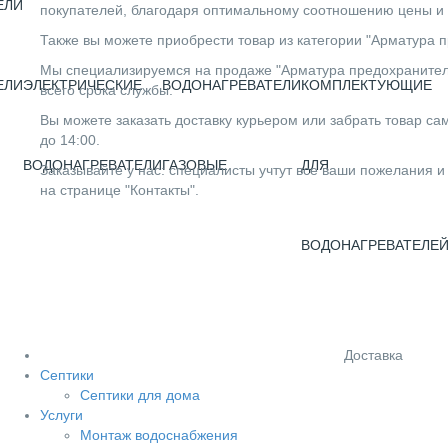
ЕЛИ
покупателей, благодаря оптимальному соотношению цены и 
Также вы можете приобрести товар из категории "Арматура п
Мы специализируемся на продаже "Арматура предохранитель
ЕЛИ
ЭЛЕКТРИЧЕСКИЕ
ВОДОНАГРЕВАТЕЛИ
КОМПЛЕКТУЮЩИЕ
всего срока службы.
Вы можете заказать доставку курьером или забрать товар сам
до 14:00.
ВОДОНАГРЕВАТЕЛИ
ГАЗОВЫЕ
ДЛЯ
Заказывайте у нас: специалисты учтут все ваши пожелания и
на странице "Контакты".
ВОДОНАГРЕВАТЕЛЕ
Доставка
Септики
Септики для дома
Услуги
Монтаж водоснабжения