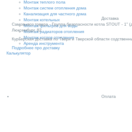
Монтаж теплого пола
Монтаж систем отопления дома
Канализация для частного дома
Доставка
Монтаж котельных
Cамовывоз товара - Группа безопасности котла STOUT - 1" (д
Монтаж фильтров для воды
Люксембург, 82
Монтаж радиаторов отопления
Монтаж котлов отопления
Курьерская доставка по Твери и Тверской области содствен
Аренда инструмента
Подробнее про доставку
Калькулятор
Оплата