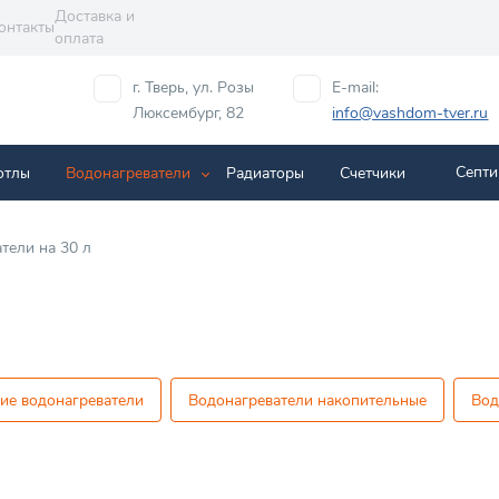
Доставка и
онтакты
оплата
г. Тверь, ул. Розы
E-mail:
Люксембург, 82
info@vashdom-tver.ru
Септи
отлы
Водонагреватели
Радиаторы
Cчетчики
тели на 30 л
ие водонагреватели
Водонагреватели накопительные
Вод