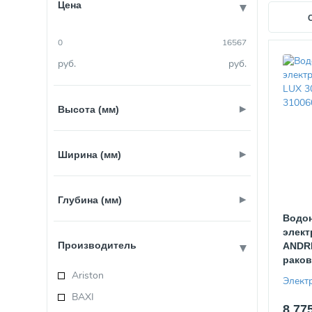
Цена
руб.
руб.
Высота (мм)
Ширина (мм)
мм
мм
Глубина (мм)
мм
мм
Водон
элект
Производитель
ANDRI
мм
мм
раков
Ariston
Элект
BAXI
8 77