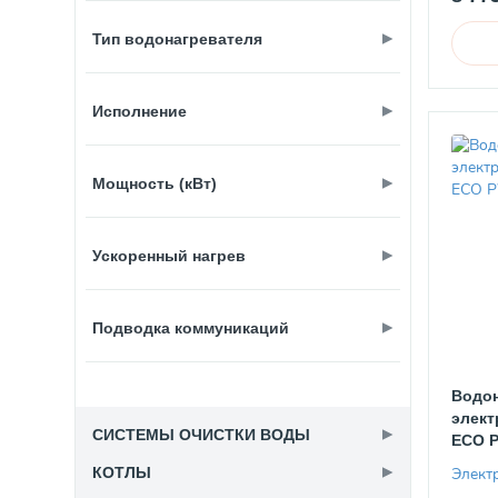
Тип водонагревателя
Электрический
Исполнение
Вертикальный
Мощность (кВт)
Вертикальный / Горизонтальный
Над раковиной
Ускоренный нагрев
кВт
кВт
Есть
Подводка коммуникаций
Нет
Нижняя
Водон
Снизу и слева
элект
СИСТЕМЫ ОЧИСТКИ ВОДЫ
ECO P
Элект
Системы умягчения
КОТЛЫ
0