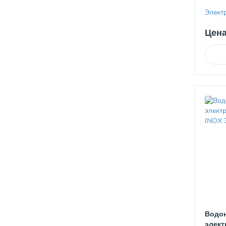
Элект
Цена
Водон
элект