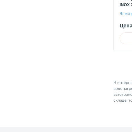
INOX 
Элект
Цена
В интерн
водонагре
автотранс
складе, т