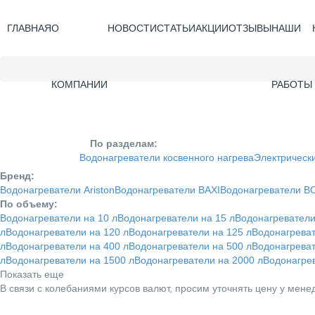
ГЛАВНАЯ
О
НОВОСТИ
СТАТЬИ
АКЦИИ
ОТЗЫВЫ
НАШИ
КОМПАНИИ
РАБОТЫ
По разделам:
Водонагреватели косвенного нагрева
Электрическ
Бренд:
Водонагреватели Ariston
Водонагреватели BAXI
Водонагреватели 
По объему:
Водонагреватели на 10 л
Водонагреватели на 15 л
Водонагреватели
л
Водонагреватели на 120 л
Водонагреватели на 125 л
Водонагреват
л
Водонагреватели на 400 л
Водонагреватели на 500 л
Водонагреват
л
Водонагреватели на 1500 л
Водонагреватели на 2000 л
Водонагрев
Показать еще
В связи с колебаниями курсов валют, просим уточнять цену у мене