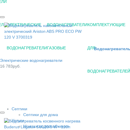
ЕЛИ
ЕЛИ
ЭЛЕКТРИЧЕСКИЕ
ВОДОНАГРЕВАТЕЛИ
КОМПЛЕКТУЮЩИЕ
ВОДОНАГРЕВАТЕЛИ
ГАЗОВЫЕ
ДЛЯ
Водонагреватель
Электрические водонагреватели
16 783руб.
ВОДОНАГРЕВАТЕЛЕ
Септики
Септики для дома
Услуги
Монтаж водоснабжения