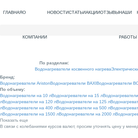
ГЛАВНАЯ
О
НОВОСТИ
СТАТЬИ
АКЦИИ
ОТЗЫВЫ
НАШИ
КОМПАНИИ
РАБОТЫ
По разделам:
Водонагреватели косвенного нагрева
Электрическ
Бренд:
Водонагреватели Ariston
Водонагреватели BAXI
Водонагреватели 
По объему:
Водонагреватели на 10 л
Водонагреватели на 15 л
Водонагреватели
л
Водонагреватели на 120 л
Водонагреватели на 125 л
Водонагреват
л
Водонагреватели на 400 л
Водонагреватели на 500 л
Водонагреват
л
Водонагреватели на 1500 л
Водонагреватели на 2000 л
Водонагрев
Показать еще
В связи с колебаниями курсов валют, просим уточнять цену у мене