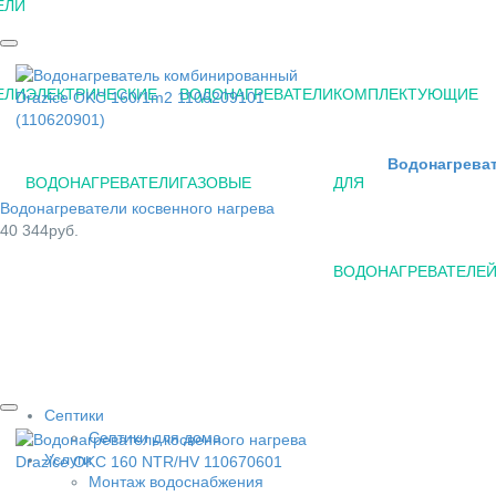
ЕЛИ
ЕЛИ
ЭЛЕКТРИЧЕСКИЕ
ВОДОНАГРЕВАТЕЛИ
КОМПЛЕКТУЮЩИЕ
Водонагреват
ВОДОНАГРЕВАТЕЛИ
ГАЗОВЫЕ
ДЛЯ
Водонагреватели косвенного нагрева
40 344руб.
ВОДОНАГРЕВАТЕЛЕ
Септики
Септики для дома
Услуги
Монтаж водоснабжения