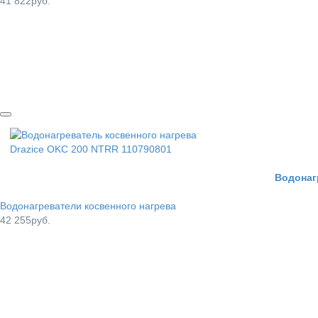
41 822руб.
Водонаг
Водонагреватели косвенного нагрева
42 255руб.