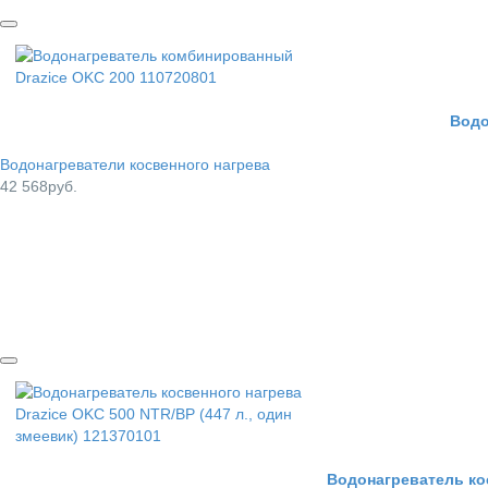
Водо
Водонагреватели косвенного нагрева
42 568руб.
Водонагреватель кос