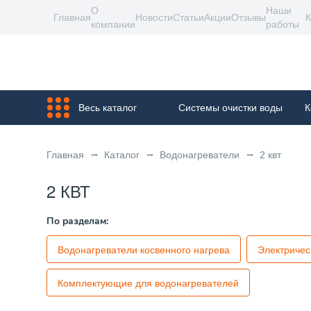
О
Наши
Главная
Новости
Статьи
Акции
Отзывы
К
компании
работы
Весь каталог
Системы очистки воды
К
Главная
Каталог
Водонагреватели
2 квт
2 КВТ
По разделам:
Водонагреватели косвенного нагрева
Электричес
Комплектующие для водонагревателей