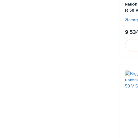
накоп
R 50 
Элект
9 53