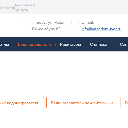
Доставка и
онтакты
оплата
г. Тверь, ул. Розы
E-mail:
Люксембург, 82
info@vashdom-tver.ru
отлы
Водонагреватели
Радиаторы
Cчетчики
Сеп
кие водонагреватели
Водонагреватели накопительные
В