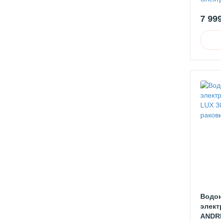
Насосы погружные
182
7 99
Комплектующие к насосам
55
Водон
элект
ANDRI