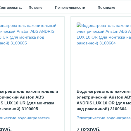
Сортировать:
По цене
По популярности
По скидке
агреватель накопительный
Водонагреватель накопи
рический Ariston ABS
электрический Ariston AB
S LUX 10 UR (для монтажа
ANDRIS LUX 10 OR (для м
аковиной) 3100605
над раковиной) 3100604
рические водонагреватели
Электрические водонагрева
3руб.
7 023руб.