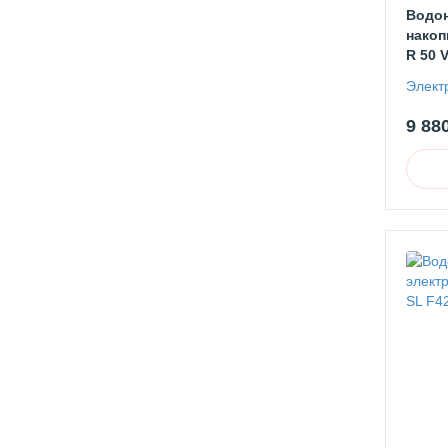
Водон
накоп
R 50 
Элект
9 88