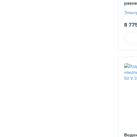
раков
Элект
8 77
Водон