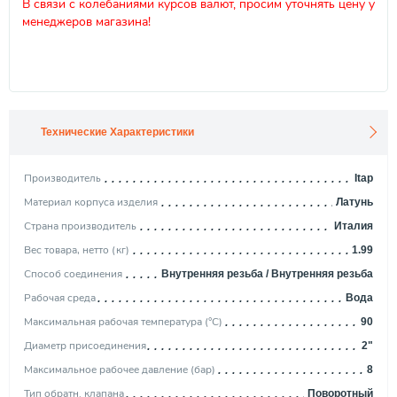
В связи с колебаниями курсов валют, просим уточнять цену у
менеджеров магазина!
Технические Характеристики
Производитель
Itap
Материал корпуса изделия
Латунь
Страна производитель
Италия
Вес товара, нетто (кг)
1.99
Способ соединения
Внутренняя резьба / Внутренняя резьба
Рабочая среда
Вода
Максимальная рабочая температура (°С)
90
Диаметр присоединения
2"
Максимальное рабочее давление (бар)
8
Тип обратн. клапана
Поворотный