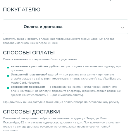
Категория
Запорная арматура
ПОКУПАТЕЛЮ
Оплата и доставка
Оплатить заказ и забрать оплаченные товары вы можете любым удобным для вас
способом из указанных в перечне ниже.
СПОСОБЫ ОПЛАТЫ
Оплата заказанного товара может быть осуществлена:
— при покупке в магазине или курьеру при
наличными в российских рублях
доставке;
— при расчете в магазине и при оплате
банковской пластиковой картой
онлайн-заказа на сайте (принимаем карты платежных систем Visa, Visa Electron,
MasterCard, Maestro);
— в отделении банка или Почты России заполните
банковским переводом
бланк квитанции на оплату и передайте оператору (срок зачисления денежных
средств может составлять 1-3 дня с момента оплаты).
Юридическим лицам доступна также опция оплаты товара по безналичному расчету.
СПОСОБЫ ДОСТАВКИ
Оплаченный товар можно забрать самовывозом по адресу г. Тверь, ул. Розы
Люксембург, 82 или заказать курьерскую доставку на дом. При временном отсутствии
товара на складе доставка осуществляется под заказ, после внесения полной
предоплаты.