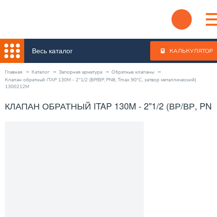
Весь каталог
КАЛЬКУЛЯТОР
Главная
Каталог
Запорная арматура
Обратные клапаны
Клапан обратный ITAP 130M - 2"1/2 (ВР/ВР, PN8, Tmax 90°C, затвор металлический)
1300212M
КЛАПАН ОБРАТНЫЙ ITAP 130M - 2"1/2 (ВР/ВР, P