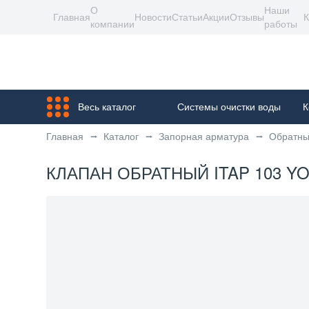
О
Наши
Главная
Новости
Статьи
Акции
Отзывы
К
компании
работы
Весь каталог
Системы очистки воды
К
Главная
Каталог
Запорная арматура
Обратны
КЛАПАН ОБРАТНЫЙ ITAP 103 YORK