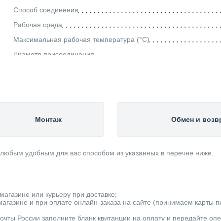
Способ соединения
Рабочая среда
Максимальная рабочая температура (°С)
Диаметр присоединения
Максимальное рабочее давление (бар)
Категория
Монтаж
Обмен и возв
 любым удобным для вас способом из указанных в перечне ниже.
магазине или курьеру при доставке;
агазине и при оплате онлайн-заказа на сайте (принимаем карты пла
очты России заполните бланк квитанции на оплату и передайте оп