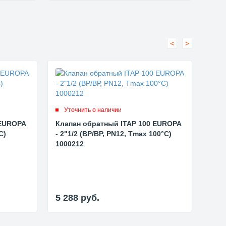
<
>
Уточнить о наличии
Ут
 EUROPA
Клапан обратный ITAP 100 EUROPA
Клап
С)
- 2"1/2 (ВР/ВР, PN12, Tmax 100°С)
(ВР/
1000212
мет
5 288
руб.
5 1