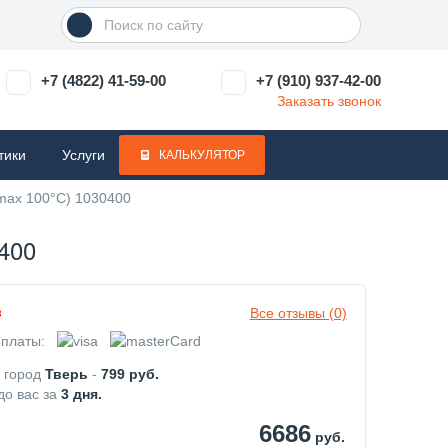
+7 (4822) 41-59-00
+7 (910) 937-42-00
Заказать звонок
тики
Услуги
КАЛЬКУЛЯТОР
Tmax 100°С) 1030400
400
Все отзывы (0)
з
платы:
в город
Тверь
-
799
руб.
до вас за
3
дня.
6686
руб.