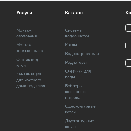
Услуги
Каталог
К
Монтаж
Системы
отопления
водоочистки
Монтаж
Котлы
теплых полов
Водонагреватели
Септик под
Радиаторы
ключ
Cчетчики для
Канализация
воды
для частного
дома под ключ
Бойлеры
косвенного
нагрева
Одноконтурные
котлы
Двухконтурные
котлы