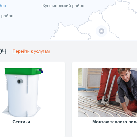
йон
Кувшиновский район
 район
ЮЧ
Перейти к услугам
Септики
Монтаж теплого пол