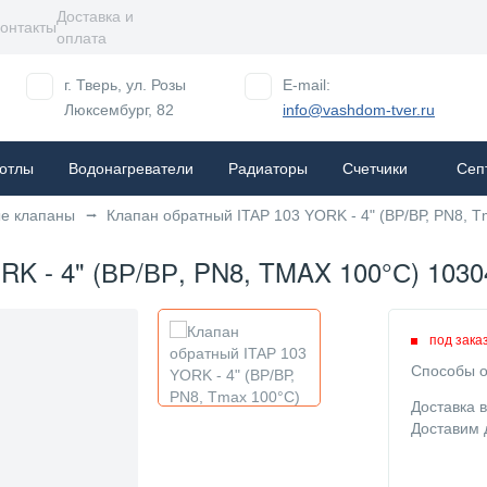
Доставка и
онтакты
оплата
г. Тверь, ул. Розы
E-mail:
Люксембург, 82
info@vashdom-tver.ru
отлы
Водонагреватели
Радиаторы
Cчетчики
Сеп
е клапаны
Клапан обратный ITAP 103 YORK - 4" (ВР/ВР, PN8, 
 - 4" (ВР/ВР, PN8, TMAX 100°С) 1030
под зака
Способы о
Доставка 
Доставим 