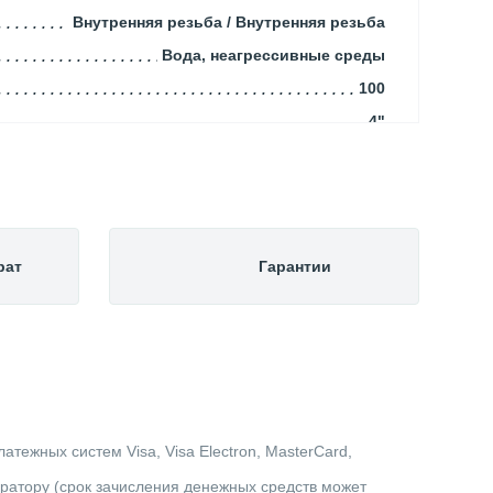
Внутренняя резьба / Внутренняя резьба
Вода, неагрессивные среды
100
4"
8
Запорная арматура
рат
Гарантии
тежных систем Visa, Visa Electron, MasterCard,
ератору (срок зачисления денежных средств может