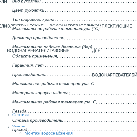
Вид рукоятки
ЕЛИ
Цвет рукоятки
Тип шарового крана
ЕЛИ
ЭЛЕКТРИЧЕСКИЕ
ВОДОНАГРЕВАТЕЛИ
КОМПЛЕКТУЮЩИЕ
Максимальная рабочая температура (°С)
Диаметр присоединения
Максимальное рабочее давление (бар)
ВОДОНАГРЕВАТЕЛИ
ГАЗОВЫЕ
ДЛЯ
Область применения
Гарантия, лет
Производитель
ВОДОНАГРЕВАТЕЛЕ
Минимальная рабочая температура, С
Материал корпуса изделия
Максимальная рабочая температура, С
Резьба
Септики
Страна производитель
Септики для дома
Услуги
Проход
Монтаж водоснабжения