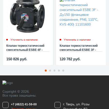
Уточнить о наличии
Уточнить о наличии
Клапан термостатический
Клапан термостатический
смесительный ESBE 4F -
смесительный ESBE 3F -
Ду125 (фланцевое
Ду150 (фланцевое
соединение, PN6, 110°C, KVS
соединение, PN6, 110°C, KVS
150 826
руб.
120 782
руб.
280) 11102300
400) 11101600
Copiright © 2026.
Все права защищены.
г. Тверь, ул. Розы
+7 (4822) 41-59-00