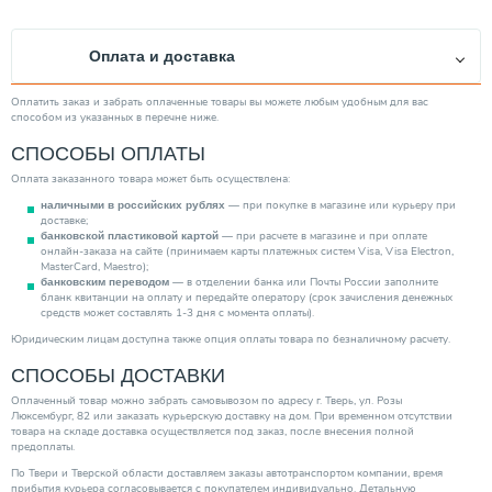
Материал корпуса изделия
Латунь
Страна производитель
Швеция
Оплата и доставка
Категория
Запорная арматура
Оплатить заказ и забрать оплаченные товары вы можете любым удобным для вас
способом из указанных в перечне ниже.
СПОСОБЫ ОПЛАТЫ
Оплата заказанного товара может быть осуществлена:
— при покупке в магазине или курьеру при
наличными в российских рублях
доставке;
— при расчете в магазине и при оплате
банковской пластиковой картой
онлайн-заказа на сайте (принимаем карты платежных систем Visa, Visa Electron,
MasterCard, Maestro);
— в отделении банка или Почты России заполните
банковским переводом
бланк квитанции на оплату и передайте оператору (срок зачисления денежных
средств может составлять 1-3 дня с момента оплаты).
Юридическим лицам доступна также опция оплаты товара по безналичному расчету.
СПОСОБЫ ДОСТАВКИ
Оплаченный товар можно забрать самовывозом по адресу г. Тверь, ул. Розы
Люксембург, 82 или заказать курьерскую доставку на дом. При временном отсутствии
товара на складе доставка осуществляется под заказ, после внесения полной
предоплаты.
По Твери и Тверской области доставляем заказы автотранспортом компании, время
прибытия курьера согласовывается с покупателем индивидуально. Детальную