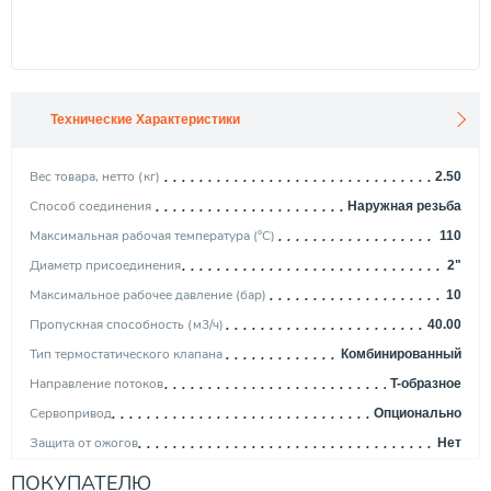
Технические Характеристики
Вес товара, нетто (кг)
2.50
Способ соединения
Наружная резьба
Максимальная рабочая температура (°С)
110
Диаметр присоединения
2"
Максимальное рабочее давление (бар)
10
Пропускная способность (м3/ч)
40.00
Тип термостатического клапана
Комбинированный
Направление потоков
T-образное
Сервопривод
Опционально
Защита от ожогов
Нет
Производитель
Esbe
ПОКУПАТЕЛЮ