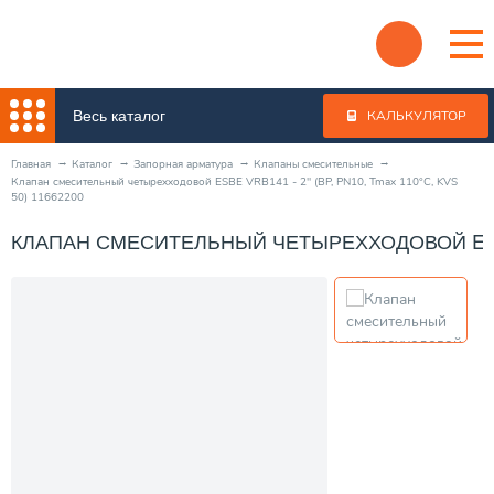
Весь каталог
КАЛЬКУЛЯТОР
Главная
Каталог
Запорная арматура
Клапаны смесительные
Клапан смесительный четырехходовой ESBE VRB141 - 2" (ВР, PN10, Tmax 110°C, KVS
50) 11662200
КЛАПАН СМЕСИТЕЛЬНЫЙ ЧЕТЫРЕХХОДОВОЙ ESBE VR