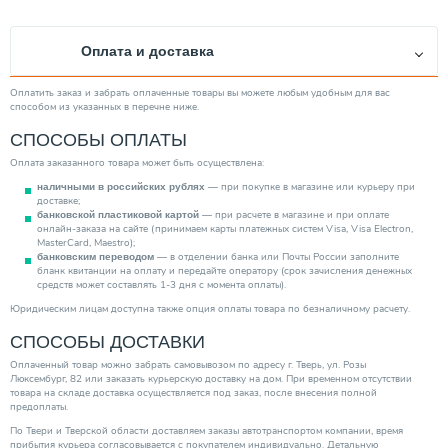
Максимальное рабочее давление (бар)
10
Пропускная способность (м3/ч)
35.00
Оплата и доставка
Категория
Запорная арматура
Оплатить заказ и забрать оплаченные товары вы можете любым удобным для вас
способом из указанных в перечне ниже.
СПОСОБЫ ОПЛАТЫ
Оплата заказанного товара может быть осуществлена:
— при покупке в магазине или курьеру при
наличными в российских рублях
доставке;
— при расчете в магазине и при оплате
банковской пластиковой картой
онлайн-заказа на сайте (принимаем карты платежных систем Visa, Visa Electron,
MasterCard, Maestro);
— в отделении банка или Почты России заполните
банковским переводом
бланк квитанции на оплату и передайте оператору (срок зачисления денежных
средств может составлять 1-3 дня с момента оплаты).
Юридическим лицам доступна также опция оплаты товара по безналичному расчету.
СПОСОБЫ ДОСТАВКИ
Оплаченный товар можно забрать самовывозом по адресу г. Тверь, ул. Розы
Люксембург, 82 или заказать курьерскую доставку на дом. При временном отсутствии
товара на складе доставка осуществляется под заказ, после внесения полной
предоплаты.
По Твери и Тверской области доставляем заказы автотранспортом компании, время
прибытия курьера согласовывается с покупателем индивидуально. Детальную