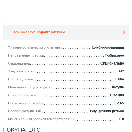
Технические Характеристики
Тип термостатического клапана
Комбинированный
Направление потоков
T-образное
Сервопривод
Опционально
Защита от ожогов
Нет
Производитель
Esbe
Материал корпуса изделия
Латунь
Страна производитель
Швеция
Вес товара, нетто (кг)
2.65
Способ соединения
Внутренняя резьба
Максимальная рабочая температура (°С)
110
Диаметр присоединения
2"
ПОКУПАТЕЛЮ