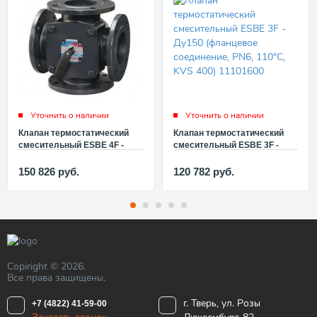
Уточнить о наличии
Уточнить о наличии
Клапан термостатический
Клапан термостатический
смесительный ESBE 4F -
смесительный ESBE 3F -
Ду125 (фланцевое
Ду150 (фланцевое
соединение, PN6, 110°C, KVS
соединение, PN6, 110°C, KVS
150 826
руб.
120 782
руб.
280) 11102300
400) 11101600
Copiright © 2026.
Все права защищены.
г. Тверь, ул. Розы
+7 (4822) 41-59-00