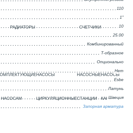
110
1"
10
РАДИАТОРЫ
CЧЕТЧИКИ
25.00
Комбинированный
T-образное
Опционально
Нет
КОМПЛЕКТУЮЩИЕ
НАСОСЫ
НАСОСНЫЕ
НАСОСЫ
Esbe
Латунь
Швеция
 НАСОСАМ
ЦИРКУЛЯЦИОННЫЕ
СТАНЦИИ
КАНАЛИЗАЦИО
Запорная арматура