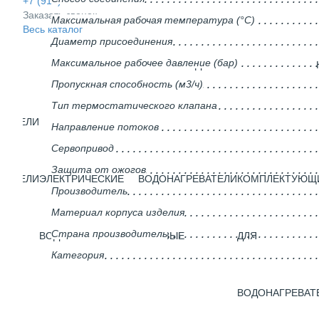
+7 (910) 937-42-00
Заказать звонок
Максимальная рабочая температура (°С)
Весь каталог
Диаметр присоединения
Максимальное рабочее давление (бар)
СИСТЕМЫ ОЧИСТКИ ВОДЫ
Пропускная способность (м3/ч)
Тип термостатического клапана
ВАТЕЛИ
Направление потоков
Сервопривод
Защита от ожогов
ВАТЕЛИ
ЭЛЕКТРИЧЕСКИЕ
ВОДОНАГРЕВАТЕЛИ
КОМПЛЕКТУЮЩ
Производитель
Материал корпуса изделия
Страна производитель
ГО
ВОДОНАГРЕВАТЕЛИ
ГАЗОВЫЕ
ДЛЯ
Категория
ВОДОНАГРЕВАТ