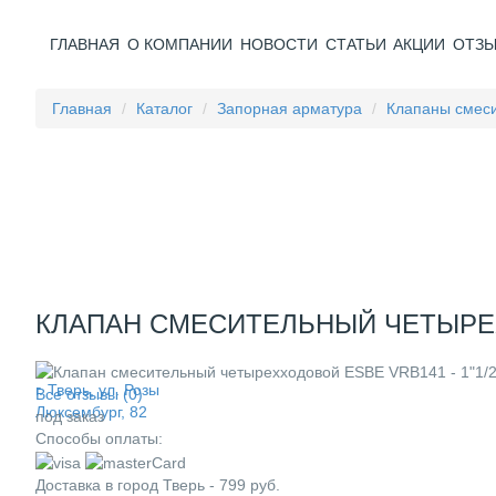
ГЛАВНАЯ
О КОМПАНИИ
НОВОСТИ
СТАТЬИ
АКЦИИ
ОТЗ
Главная
Каталог
Запорная арматура
Клапаны смес
КЛАПАН СМЕСИТЕЛЬНЫЙ ЧЕТЫРЕХХОД
г. Тверь, ул. Розы
Все отзывы (0)
Люксембург, 82
под заказ
Способы оплаты:
Доставка в город
Тверь
-
799
руб.