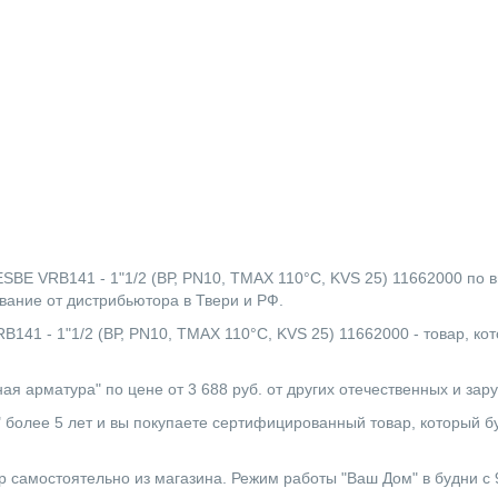
B141 - 1"1/2 (ВР, PN10, TMAX 110°C, KVS 25) 11662000 по выго
ание от дистрибьютора в Твери и РФ.
1"1/2 (ВР, PN10, TMAX 110°C, KVS 25) 11662000 - товар, кото
ая арматура" по цене от 3 688 руб. от других отечественных и за
более 5 лет и вы покупаете сертифицированный товар, который бу
 самостоятельно из магазина. Режим работы "Ваш Дом" в будни с 9:0